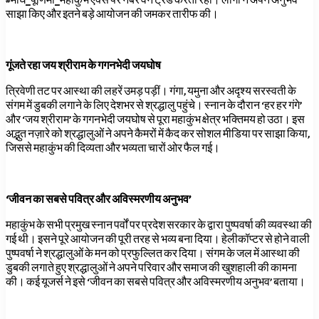
#माघ_पूर्णिमा_महाकुंभ एक्स पर नंबर वन ट्रेंड करता रहा। लोगों ने अपने अनुभव
साझा किए और इतने बड़े आयोजन की जमकर तारीफ की।
गूंजते रहा जय श्रीराम के गगनभेदी जयघोष
त्रिवेणी तट पर आस्था की लहरें उमड़ पड़ीं। गंगा, यमुना और अदृश्य सरस्वती के
संगम में डुबकी लगाने के लिए देशभर से श्रद्धालु पहुंचे। स्नान के दौरान ‘हर हर गंगे’
और ‘जय श्रीराम’ के गगनभेदी जयघोष से पूरा महाकुंभ क्षेत्र भक्तिमय हो उठा। इस
अद्भुत नज़ारे को श्रद्धालुओं ने अपने कैमरों में कैद कर सोशल मीडिया पर साझा किया,
जिससे महाकुंभ की दिव्यता और भव्यता चारों ओर फैल गई।
‘जीवन का सबसे पवित्र और अविस्मरणीय अनुभव’
महाकुंभ के सभी प्रमुख स्नान पर्वों पर प्रदेश सरकार के द्वारा पुष्पवर्षा की व्यवस्था की
गई थी। इसने पूरे आयोजन की पूरी तरह से भव्य बना दिया। हेलीकॉप्टर से होने वाली
पुष्पवर्षा ने श्रद्धालुओं के मन को प्रफुल्लित कर दिया। संगम के जल में आस्था की
डुबकी लगाते हुए श्रद्धालुओं ने अपने परिवार और समाज की खुशहाली की कामना
की। कई यूजर्स ने इसे ‘जीवन का सबसे पवित्र और अविस्मरणीय अनुभव’ बताया।