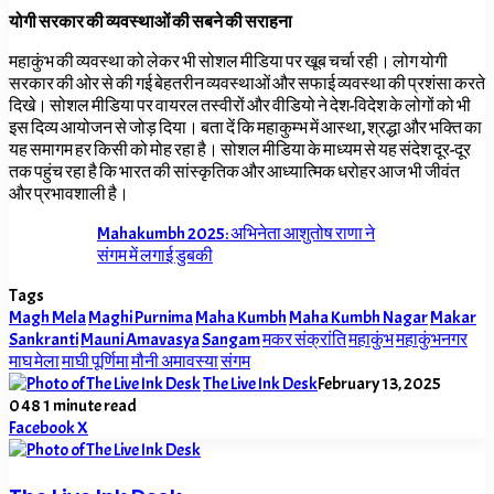
योगी सरकार की व्यवस्थाओं की सबने की सराहना
महाकुंभ की व्यवस्था को लेकर भी सोशल मीडिया पर खूब चर्चा रही। लोग योगी
सरकार की ओर से की गई बेहतरीन व्यवस्थाओं और सफाई व्यवस्था की प्रशंसा करते
दिखे। सोशल मीडिया पर वायरल तस्वीरों और वीडियो ने देश-विदेश के लोगों को भी
इस दिव्य आयोजन से जोड़ दिया। बता दें कि महाकुम्भ में आस्था, श्रद्धा और भक्ति का
यह समागम हर किसी को मोह रहा है। सोशल मीडिया के माध्यम से यह संदेश दूर-दूर
तक पहुंच रहा है कि भारत की सांस्कृतिक और आध्यात्मिक धरोहर आज भी जीवंत
और प्रभावशाली है।
Mahakumbh 2025: अभिनेता आशुतोष राणा ने
संगम में लगाई डुबकी
Tags
Magh Mela
Maghi Purnima
Maha Kumbh
Maha Kumbh Nagar
Makar
Sankranti
Mauni Amavasya
Sangam
मकर संक्रांति
महाकुंभ
महाकुंभनगर
माघ मेला
माघी पूर्णिमा
मौनी अमावस्या
संगम
The Live Ink Desk
February 13, 2025
0
48
1 minute read
LinkedIn
Tumblr
Pinterest
Reddit
VKontakte
Share
Print
Facebook
X
via
Email