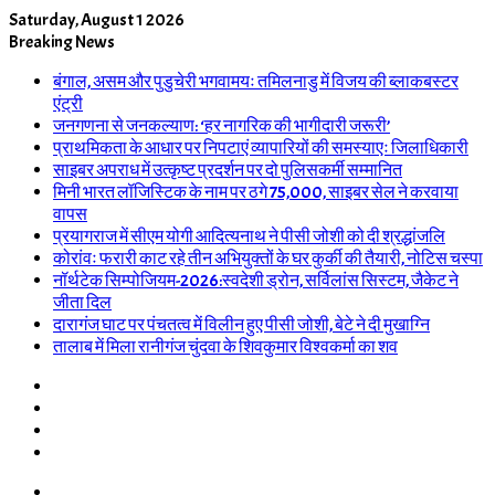
Saturday, August 1 2026
Breaking News
बंगाल, असम और पुडुचेरी भगवामयः तमिलनाडु में विजय की ब्लाकबस्टर
एंट्री
जनगणना से जनकल्याण: ‘हर नागरिक की भागीदारी जरूरी’
प्राथमिकता के आधार पर निपटाएं व्यापारियों की समस्याएः जिलाधिकारी
साइबर अपराध में उत्कृष्ट प्रदर्शन पर दो पुलिसकर्मी सम्मानित
मिनी भारत लॉजिस्टिक के नाम पर ठगे 75,000, साइबर सेल ने करवाया
वापस
प्रयागराज में सीएम योगी आदित्यनाथ ने पीसी जोशी को दी श्रद्धांजलि
कोरांवः फरारी काट रहे तीन अभियुक्तों के घर कुर्की की तैयारी, नोटिस चस्पा
नॉर्थटेक सिम्पोजियम-2026:स्वदेशी ड्रोन, सर्विलांस सिस्टम, जैकेट ने
जीता दिल
दारागंज घाट पर पंचतत्व में विलीन हुए पीसी जोशी, बेटे ने दी मुखाग्नि
तालाब में मिला रानीगंज चुंदवा के शिवकुमार विश्वकर्मा का शव
Log
In
Random
Article
Sidebar
Switch
skin
Menu