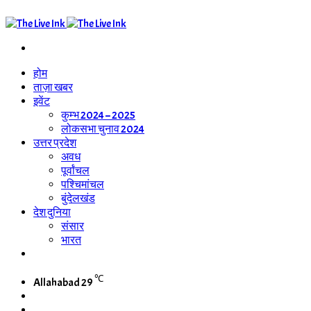
Search
for
होम
ताज़ा खबर
इवेंट
कुम्भ 2024 – 2025
लोकसभा चुनाव 2024
उत्तर प्रदेश
अवध
पूर्वांचल
पश्चिमांचल
बुंदेलखंड
देश दुनिया
संसार
भारत
WhatsApp
Channel
℃
Allahabad
29
Switch
skin
Search