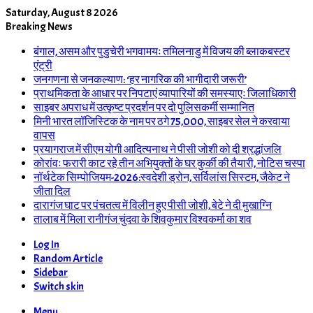
Saturday, August 8 2026
Breaking News
बंगाल, असम और पुडुचेरी भगवामयः तमिलनाडु में विजय की ब्लाकबस्टर
एंट्री
जनगणना से जनकल्याण: ‘हर नागरिक की भागीदारी जरूरी’
प्राथमिकता के आधार पर निपटाएं व्यापारियों की समस्याएः जिलाधिकारी
साइबर अपराध में उत्कृष्ट प्रदर्शन पर दो पुलिसकर्मी सम्मानित
मिनी भारत लॉजिस्टिक के नाम पर ठगे 75,000, साइबर सेल ने करवाया
वापस
प्रयागराज में सीएम योगी आदित्यनाथ ने पीसी जोशी को दी श्रद्धांजलि
कोरांवः फरारी काट रहे तीन अभियुक्तों के घर कुर्की की तैयारी, नोटिस चस्पा
नॉर्थटेक सिम्पोजियम-2026:स्वदेशी ड्रोन, सर्विलांस सिस्टम, जैकेट ने
जीता दिल
दारागंज घाट पर पंचतत्व में विलीन हुए पीसी जोशी, बेटे ने दी मुखाग्नि
तालाब में मिला रानीगंज चुंदवा के शिवकुमार विश्वकर्मा का शव
Log In
Random Article
Sidebar
Switch skin
Menu