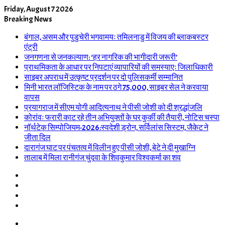
Friday, August 7 2026
Breaking News
बंगाल, असम और पुडुचेरी भगवामयः तमिलनाडु में विजय की ब्लाकबस्टर
एंट्री
जनगणना से जनकल्याण: ‘हर नागरिक की भागीदारी जरूरी’
प्राथमिकता के आधार पर निपटाएं व्यापारियों की समस्याएः जिलाधिकारी
साइबर अपराध में उत्कृष्ट प्रदर्शन पर दो पुलिसकर्मी सम्मानित
मिनी भारत लॉजिस्टिक के नाम पर ठगे 75,000, साइबर सेल ने करवाया
वापस
प्रयागराज में सीएम योगी आदित्यनाथ ने पीसी जोशी को दी श्रद्धांजलि
कोरांवः फरारी काट रहे तीन अभियुक्तों के घर कुर्की की तैयारी, नोटिस चस्पा
नॉर्थटेक सिम्पोजियम-2026:स्वदेशी ड्रोन, सर्विलांस सिस्टम, जैकेट ने
जीता दिल
दारागंज घाट पर पंचतत्व में विलीन हुए पीसी जोशी, बेटे ने दी मुखाग्नि
तालाब में मिला रानीगंज चुंदवा के शिवकुमार विश्वकर्मा का शव
Log
In
Random
Article
Sidebar
Switch
skin
Menu