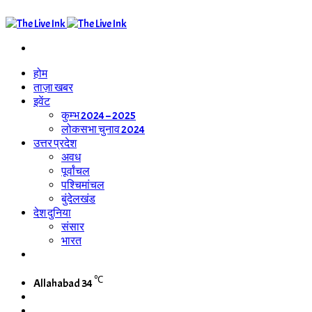
Search
for
होम
ताज़ा खबर
इवेंट
कुम्भ 2024 – 2025
लोकसभा चुनाव 2024
उत्तर प्रदेश
अवध
पूर्वांचल
पश्चिमांचल
बुंदेलखंड
देश दुनिया
संसार
भारत
WhatsApp
Channel
℃
Allahabad
34
Switch
skin
Search