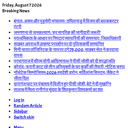
Friday, August 7 2026
Breaking News
बंगाल, असम और पुडुचेरी भगवामयः तमिलनाडु में विजय की ब्लाकबस्टर
एंट्री
जनगणना से जनकल्याण: ‘हर नागरिक की भागीदारी जरूरी’
प्राथमिकता के आधार पर निपटाएं व्यापारियों की समस्याएः जिलाधिकारी
साइबर अपराध में उत्कृष्ट प्रदर्शन पर दो पुलिसकर्मी सम्मानित
मिनी भारत लॉजिस्टिक के नाम पर ठगे 75,000, साइबर सेल ने करवाया
वापस
प्रयागराज में सीएम योगी आदित्यनाथ ने पीसी जोशी को दी श्रद्धांजलि
कोरांवः फरारी काट रहे तीन अभियुक्तों के घर कुर्की की तैयारी, नोटिस चस्पा
नॉर्थटेक सिम्पोजियम-2026:स्वदेशी ड्रोन, सर्विलांस सिस्टम, जैकेट ने
जीता दिल
दारागंज घाट पर पंचतत्व में विलीन हुए पीसी जोशी, बेटे ने दी मुखाग्नि
तालाब में मिला रानीगंज चुंदवा के शिवकुमार विश्वकर्मा का शव
Log In
Random Article
Sidebar
Switch skin
Menu