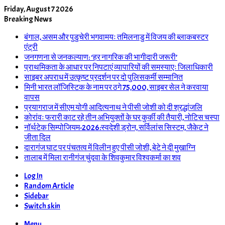
Friday, August 7 2026
Breaking News
बंगाल, असम और पुडुचेरी भगवामयः तमिलनाडु में विजय की ब्लाकबस्टर
एंट्री
जनगणना से जनकल्याण: ‘हर नागरिक की भागीदारी जरूरी’
प्राथमिकता के आधार पर निपटाएं व्यापारियों की समस्याएः जिलाधिकारी
साइबर अपराध में उत्कृष्ट प्रदर्शन पर दो पुलिसकर्मी सम्मानित
मिनी भारत लॉजिस्टिक के नाम पर ठगे 75,000, साइबर सेल ने करवाया
वापस
प्रयागराज में सीएम योगी आदित्यनाथ ने पीसी जोशी को दी श्रद्धांजलि
कोरांवः फरारी काट रहे तीन अभियुक्तों के घर कुर्की की तैयारी, नोटिस चस्पा
नॉर्थटेक सिम्पोजियम-2026:स्वदेशी ड्रोन, सर्विलांस सिस्टम, जैकेट ने
जीता दिल
दारागंज घाट पर पंचतत्व में विलीन हुए पीसी जोशी, बेटे ने दी मुखाग्नि
तालाब में मिला रानीगंज चुंदवा के शिवकुमार विश्वकर्मा का शव
Log In
Random Article
Sidebar
Switch skin
Menu