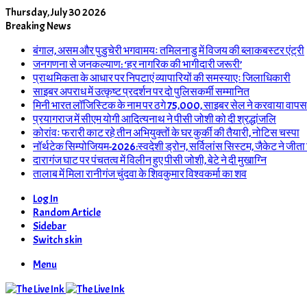
Thursday, July 30 2026
Breaking News
बंगाल, असम और पुडुचेरी भगवामयः तमिलनाडु में विजय की ब्लाकबस्टर एंट्री
जनगणना से जनकल्याण: ‘हर नागरिक की भागीदारी जरूरी’
प्राथमिकता के आधार पर निपटाएं व्यापारियों की समस्याएः जिलाधिकारी
साइबर अपराध में उत्कृष्ट प्रदर्शन पर दो पुलिसकर्मी सम्मानित
मिनी भारत लॉजिस्टिक के नाम पर ठगे 75,000, साइबर सेल ने करवाया वापस
प्रयागराज में सीएम योगी आदित्यनाथ ने पीसी जोशी को दी श्रद्धांजलि
कोरांवः फरारी काट रहे तीन अभियुक्तों के घर कुर्की की तैयारी, नोटिस चस्पा
नॉर्थटेक सिम्पोजियम-2026:स्वदेशी ड्रोन, सर्विलांस सिस्टम, जैकेट ने जीता
दारागंज घाट पर पंचतत्व में विलीन हुए पीसी जोशी, बेटे ने दी मुखाग्नि
तालाब में मिला रानीगंज चुंदवा के शिवकुमार विश्वकर्मा का शव
Log In
Random Article
Sidebar
Switch skin
Menu