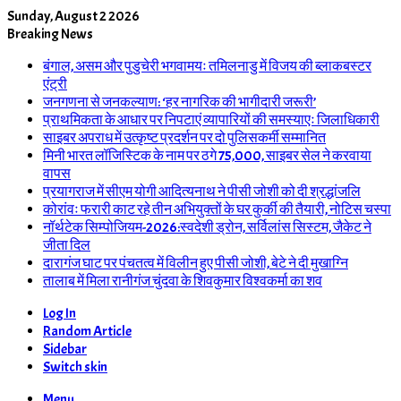
Sunday, August 2 2026
Breaking News
बंगाल, असम और पुडुचेरी भगवामयः तमिलनाडु में विजय की ब्लाकबस्टर
एंट्री
जनगणना से जनकल्याण: ‘हर नागरिक की भागीदारी जरूरी’
प्राथमिकता के आधार पर निपटाएं व्यापारियों की समस्याएः जिलाधिकारी
साइबर अपराध में उत्कृष्ट प्रदर्शन पर दो पुलिसकर्मी सम्मानित
मिनी भारत लॉजिस्टिक के नाम पर ठगे 75,000, साइबर सेल ने करवाया
वापस
प्रयागराज में सीएम योगी आदित्यनाथ ने पीसी जोशी को दी श्रद्धांजलि
कोरांवः फरारी काट रहे तीन अभियुक्तों के घर कुर्की की तैयारी, नोटिस चस्पा
नॉर्थटेक सिम्पोजियम-2026:स्वदेशी ड्रोन, सर्विलांस सिस्टम, जैकेट ने
जीता दिल
दारागंज घाट पर पंचतत्व में विलीन हुए पीसी जोशी, बेटे ने दी मुखाग्नि
तालाब में मिला रानीगंज चुंदवा के शिवकुमार विश्वकर्मा का शव
Log In
Random Article
Sidebar
Switch skin
Menu