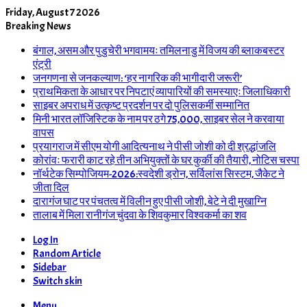
Friday, August 7 2026
Breaking News
बंगाल, असम और पुडुचेरी भगवामयः तमिलनाडु में विजय की ब्लाकबस्टर
एंट्री
जनगणना से जनकल्याण: ‘हर नागरिक की भागीदारी जरूरी’
प्राथमिकता के आधार पर निपटाएं व्यापारियों की समस्याएः जिलाधिकारी
साइबर अपराध में उत्कृष्ट प्रदर्शन पर दो पुलिसकर्मी सम्मानित
मिनी भारत लॉजिस्टिक के नाम पर ठगे 75,000, साइबर सेल ने करवाया
वापस
प्रयागराज में सीएम योगी आदित्यनाथ ने पीसी जोशी को दी श्रद्धांजलि
कोरांवः फरारी काट रहे तीन अभियुक्तों के घर कुर्की की तैयारी, नोटिस चस्पा
नॉर्थटेक सिम्पोजियम-2026:स्वदेशी ड्रोन, सर्विलांस सिस्टम, जैकेट ने
जीता दिल
दारागंज घाट पर पंचतत्व में विलीन हुए पीसी जोशी, बेटे ने दी मुखाग्नि
तालाब में मिला रानीगंज चुंदवा के शिवकुमार विश्वकर्मा का शव
Log In
Random Article
Sidebar
Switch skin
Menu