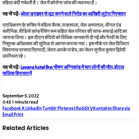
महिला बंदी गर्भवती है। जेल में कोरोना जांच की व्यवस्था है।
यह भी पढ़ेंः
ओला ड्राइवर से लूट करने वाले गिरोह का आखिरी लुटेरा गिरफ्तार
प्राधिकरण के सचिव ने महिला बैरक,
पाकशाला
,
जेल अस्पताल
,
लीगल एंड
क्लीनिक, वीडियो कांफ्रेंसिंग रूम सहित जेल परिसर की साफ-सफाई आदि का
जायजा लिया। इस दौरान बंदियों को विधिक जानकारी दी गई और पैरवी के लिए
निशुल्क अधिवक्ता की सुविधा से अवगत कराया गया। इस मौके पर जेल विजिटर
विश्वनाथ प्रसाद त्रिपाठी, जेलर आरके पांडेय, उप जेलर सुनील कुमार द्विवेदी
उपस्थित रहे।
यह भी पढ़ेंः
Levana hotel fire: भीषण अग्निकांड में चार लोगों की मौत, होटल
मालिक हिरासत में
September 5, 2022
0
45
1 minute read
Facebook
X
LinkedIn
Tumblr
Pinterest
Reddit
VKontakte
Share via
Email
Print
Related Articles