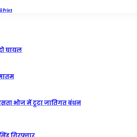
il
Print
 दो घायल
ा मातम
मरसता भोज में टूटा जातिगत बंधन
 सिंह गिरफ्तार