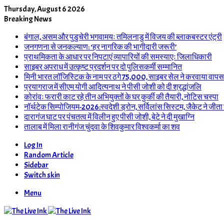
Thursday, August 6 2026
Breaking News
बंगाल, असम और पुडुचेरी भगवामयः तमिलनाडु में विजय की ब्लाकबस्टर एंट्री
जनगणना से जनकल्याण: ‘हर नागरिक की भागीदारी जरूरी’
प्राथमिकता के आधार पर निपटाएं व्यापारियों की समस्याएः जिलाधिकारी
साइबर अपराध में उत्कृष्ट प्रदर्शन पर दो पुलिसकर्मी सम्मानित
मिनी भारत लॉजिस्टिक के नाम पर ठगे 75,000, साइबर सेल ने करवाया वापस
प्रयागराज में सीएम योगी आदित्यनाथ ने पीसी जोशी को दी श्रद्धांजलि
कोरांवः फरारी काट रहे तीन अभियुक्तों के घर कुर्की की तैयारी, नोटिस चस्पा
नॉर्थटेक सिम्पोजियम-2026:स्वदेशी ड्रोन, सर्विलांस सिस्टम, जैकेट ने जीता
दारागंज घाट पर पंचतत्व में विलीन हुए पीसी जोशी, बेटे ने दी मुखाग्नि
तालाब में मिला रानीगंज चुंदवा के शिवकुमार विश्वकर्मा का शव
Log In
Random Article
Sidebar
Switch skin
Menu