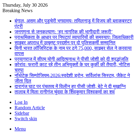
Thursday, July 30 2026
Breaking News
बंगाल, असम और पुडुचेरी भगवामयः तमिलनाडु में विजय की ब्लाकबस्टर
एंट्री
जनगणना से जनकल्याण: ‘हर नागरिक की भागीदारी जरूरी’
प्राथमिकता के आधार पर निपटाएं व्यापारियों की समस्याएः जिलाधिकारी
साइबर अपराध में उत्कृष्ट प्रदर्शन पर दो पुलिसकर्मी सम्मानित
मिनी भारत लॉजिस्टिक के नाम पर ठगे 75,000, साइबर सेल ने करवाया
वापस
प्रयागराज में सीएम योगी आदित्यनाथ ने पीसी जोशी को दी श्रद्धांजलि
कोरांवः फरारी काट रहे तीन अभियुक्तों के घर कुर्की की तैयारी, नोटिस
चस्पा
नॉर्थटेक सिम्पोजियम-2026:स्वदेशी ड्रोन, सर्विलांस सिस्टम, जैकेट ने
जीता दिल
दारागंज घाट पर पंचतत्व में विलीन हुए पीसी जोशी, बेटे ने दी मुखाग्नि
तालाब में मिला रानीगंज चुंदवा के शिवकुमार विश्वकर्मा का शव
Log In
Random Article
Sidebar
Switch skin
Menu