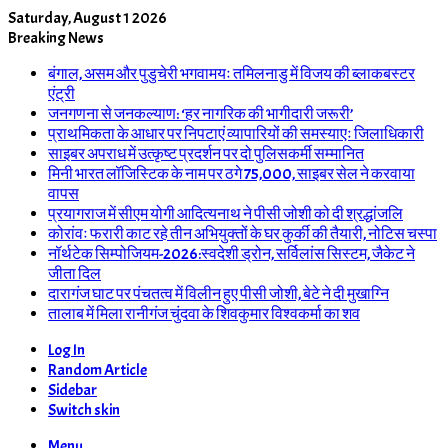
Saturday, August 1 2026
Breaking News
बंगाल, असम और पुडुचेरी भगवामयः तमिलनाडु में विजय की ब्लाकबस्टर
एंट्री
जनगणना से जनकल्याण: ‘हर नागरिक की भागीदारी जरूरी’
प्राथमिकता के आधार पर निपटाएं व्यापारियों की समस्याएः जिलाधिकारी
साइबर अपराध में उत्कृष्ट प्रदर्शन पर दो पुलिसकर्मी सम्मानित
मिनी भारत लॉजिस्टिक के नाम पर ठगे 75,000, साइबर सेल ने करवाया
वापस
प्रयागराज में सीएम योगी आदित्यनाथ ने पीसी जोशी को दी श्रद्धांजलि
कोरांवः फरारी काट रहे तीन अभियुक्तों के घर कुर्की की तैयारी, नोटिस चस्पा
नॉर्थटेक सिम्पोजियम-2026:स्वदेशी ड्रोन, सर्विलांस सिस्टम, जैकेट ने
जीता दिल
दारागंज घाट पर पंचतत्व में विलीन हुए पीसी जोशी, बेटे ने दी मुखाग्नि
तालाब में मिला रानीगंज चुंदवा के शिवकुमार विश्वकर्मा का शव
Log In
Random Article
Sidebar
Switch skin
Menu