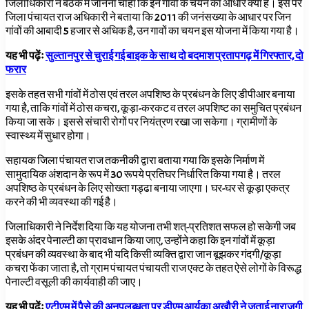
जिलाधिकारी ने बैठक में जानना चाहा कि इन गांवों के चयन का आधार क्या है। इस पर
जिला पंचायत राज अधिकारी ने बताया कि 2011
की जनंसख्या के आधार पर जिन
गांवों की आबादी
5
हजार से अधिक है, उन गावों का चयन इस योजना में किया गया है।
यह भी पढ़ेंः
सुल्तानपुर से चुराई गई बाइक के साथ दो बदमाश प्रतापगढ़ में गिरफ्तार, दो
फरार
इसके तहत सभी गांवों में ठोस एवं तरल अपशिष्ठ के प्रबंधन के लिए डीपीआर बनाया
गया है, ताकि गांवों में ठोस कचरा, कूड़ा-करकट व तरल अपशिष्ट का समुचित प्रबंधन
किया जा सके। इससे संचारी रोगों पर नियंत्रण रखा जा सकेगा। ग्रामीणों के
स्वास्थ्य में सुधार होगा।
सहायक जिला पंचायत राज तकनीकी द्वारा बताया गया कि इसके निर्माण में
सामुदायिक अंशदान के रूप में 30
रूपये प्रतिघर निर्धारित किया गया है। तरल
अपशिष्ठ के प्रबंधन के लिए सोख्ता गड्ढा बनाया जाएगा। घर-घर से कूड़ा एकत्र
करने की भी व्यवस्था की गई है।
जिलाधिकारी ने निर्देश दिया कि यह योजना तभी शत्-प्रतिशत सफल हो सकेगी जब
इसके अंदर पेनाल्टी का प्रावधान किया जाए,
उन्होंने कहा कि इन गांवों में कूड़ा
प्रबंधन की व्यवस्था के बाद भी यदि किसी व्यक्ति द्वारा जान बूझकर गंदगी/कूड़ा
कचरा फेंका जाता है, तो ग्राम पंचायत पंचायती राज एक्ट के तहत ऐसे लोगों के विरूद्ध
पेनाल्टी वसूली की कार्यवाही की जाए।
यह भी पढ़ेंः
एटीएम में पैसे की अनुपलब्धता पर डीएम आर्यका अखौरी ने जताई नाराजगी