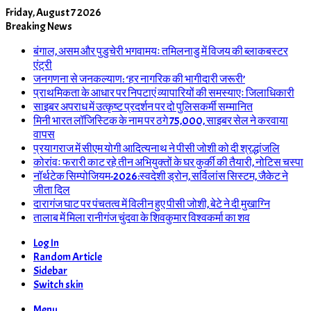
Friday, August 7 2026
Breaking News
बंगाल, असम और पुडुचेरी भगवामयः तमिलनाडु में विजय की ब्लाकबस्टर
एंट्री
जनगणना से जनकल्याण: ‘हर नागरिक की भागीदारी जरूरी’
प्राथमिकता के आधार पर निपटाएं व्यापारियों की समस्याएः जिलाधिकारी
साइबर अपराध में उत्कृष्ट प्रदर्शन पर दो पुलिसकर्मी सम्मानित
मिनी भारत लॉजिस्टिक के नाम पर ठगे 75,000, साइबर सेल ने करवाया
वापस
प्रयागराज में सीएम योगी आदित्यनाथ ने पीसी जोशी को दी श्रद्धांजलि
कोरांवः फरारी काट रहे तीन अभियुक्तों के घर कुर्की की तैयारी, नोटिस चस्पा
नॉर्थटेक सिम्पोजियम-2026:स्वदेशी ड्रोन, सर्विलांस सिस्टम, जैकेट ने
जीता दिल
दारागंज घाट पर पंचतत्व में विलीन हुए पीसी जोशी, बेटे ने दी मुखाग्नि
तालाब में मिला रानीगंज चुंदवा के शिवकुमार विश्वकर्मा का शव
Log In
Random Article
Sidebar
Switch skin
Menu