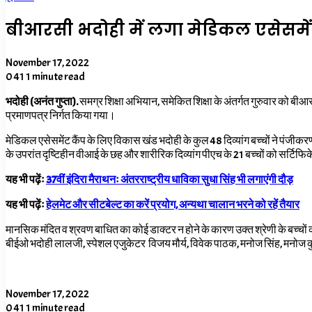
बीआरसी भदोही में लगा मेडिकल एसेसमेंट क
November 17, 2022
0
41
1 minute read
भदोही (अनंत गुप्ता).
समग्र शिक्षा अभियान,
समेकित शिक्षा के अंतर्गत गुरुवार को बीआ
प्रमाणपत्र निर्गत किया गया।
मेडिकल एसेसमेंट कैंप के लिए विकास खंड भदोही के कुल 48 दिव्यांग बच्चों ने पंजीकरण 
के उपरांत दृष्टिहीन वीआई के छह और शारीरिक दिव्यांग पीएच के 21 बच्चों को सर्टि
यह भी पढ़ेंः
37वीं इंदिरा मैराथनः अंतरराष्ट्रीय धाविका सुधा सिंह भी लगाएंगी दौड़
यह भी पढ़ेंः
हेलमेट और सीटबेल्ट का करें प्रयोग, अन्यथा चालान भरने को रहें तैयार
मानसिक मंदित व श्रवण बाधित का कोई डाक्टर न होने के कारण उक्त श्रेणी के बच्चों की 
बीईओ भदोही लालजी
,
स्पेशल एजुकेटर विजय मौर्य
,
विवेक पाठक
,
मनोज सिंह
,
मनोज क
November 17, 2022
0
41
1 minute read