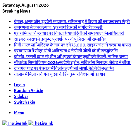
Saturday, August 1 2026
Breaking News
बंगाल, असम और पुडुचेरी भगवामयः तमिलनाडु में विजय की ब्लाकबस्टर एंट्री
जनगणना से जनकल्याण: ‘हर नागरिक की भागीदारी जरूरी’
प्राथमिकता के आधार पर निपटाएं व्यापारियों की समस्याएः जिलाधिकारी
साइबर अपराध में उत्कृष्ट प्रदर्शन पर दो पुलिसकर्मी सम्मानित
मिनी भारत लॉजिस्टिक के नाम पर ठगे 75,000, साइबर सेल ने करवाया वापस
प्रयागराज में सीएम योगी आदित्यनाथ ने पीसी जोशी को दी श्रद्धांजलि
कोरांवः फरारी काट रहे तीन अभियुक्तों के घर कुर्की की तैयारी, नोटिस चस्पा
नॉर्थटेक सिम्पोजियम-2026:स्वदेशी ड्रोन, सर्विलांस सिस्टम, जैकेट ने जीता
दारागंज घाट पर पंचतत्व में विलीन हुए पीसी जोशी, बेटे ने दी मुखाग्नि
तालाब में मिला रानीगंज चुंदवा के शिवकुमार विश्वकर्मा का शव
Log In
Random Article
Sidebar
Switch skin
Menu