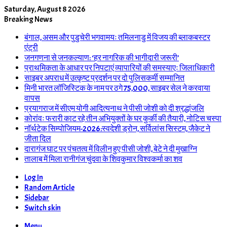
Saturday, August 8 2026
Breaking News
बंगाल, असम और पुडुचेरी भगवामयः तमिलनाडु में विजय की ब्लाकबस्टर
एंट्री
जनगणना से जनकल्याण: ‘हर नागरिक की भागीदारी जरूरी’
प्राथमिकता के आधार पर निपटाएं व्यापारियों की समस्याएः जिलाधिकारी
साइबर अपराध में उत्कृष्ट प्रदर्शन पर दो पुलिसकर्मी सम्मानित
मिनी भारत लॉजिस्टिक के नाम पर ठगे 75,000, साइबर सेल ने करवाया
वापस
प्रयागराज में सीएम योगी आदित्यनाथ ने पीसी जोशी को दी श्रद्धांजलि
कोरांवः फरारी काट रहे तीन अभियुक्तों के घर कुर्की की तैयारी, नोटिस चस्पा
नॉर्थटेक सिम्पोजियम-2026:स्वदेशी ड्रोन, सर्विलांस सिस्टम, जैकेट ने
जीता दिल
दारागंज घाट पर पंचतत्व में विलीन हुए पीसी जोशी, बेटे ने दी मुखाग्नि
तालाब में मिला रानीगंज चुंदवा के शिवकुमार विश्वकर्मा का शव
Log In
Random Article
Sidebar
Switch skin
Menu