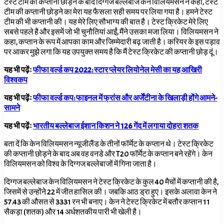
टेस्ट टीम की कप्तानी छोड़ने के बाद दिग्गज बल्लेबाज केन विलियमसन ने कहा, टेस्ट
टीम की कप्तानी छोड़ने का मेरा यह फैसला सही समय पर लिया गया है। हमने टेस्ट
टीम की भी कप्तानी की। यह मेरे लिए सौभाग्य की बात है। टेस्ट क्रिकेट मेरे लिए
सबसे पहले है और इसमें जो भी चुनौतियां आईं, मैंने उसका मजा लिया। विलियमसन ने
कहा, कप्तान के रूप में आपका काम और जिम्मेदारी बढ़ जाती है। करियर के इस पड़ाव
पर आकर मुझे लगा कि यह उपयुक्त समय है कि मैं टेस्ट क्रिकेट की कप्तानी छोड़ दूं।
यह भी पढ़ेंः
फीफा वर्ल्ड कप 2022: स्टार प्लेयर लियोनेल मेसी का यह आखिरी
विश्वकप
यह भी पढ़ेंः
फीफा वर्ल्ड कप: फाइनल में फ्रांस और अर्जेंटीना के खिलाड़ी होंगे आमने-
सामने
यह भी पढ़ेंः
भारतीय बल्लेबाज ईशान किशन ने 126 गेंद में लगाया दोहरा शतक
बता दें कि केन विलियमसन न्यूजीलैंड के तीनों फॉर्मेट के कप्तान थे। टेस्ट क्रिकेट
की कप्तानी छोड़ने के बाद अब वह वनडे और T20
फॉर्मेट के कप्तान बने रहेंगे। केन
विलियमसन को विश्व के दिग्गज बल्लेबाजों में
गिना जाता है।
दिग्गज बल्लेबाज केन विलियमसन ने टेस्ट क्रिकेट के कुल 40 मैचों में कप्तानी की है,
जिसमें से उन्होंने 22 में जीत हासिल की। जबकि आठ ड्रा हुए। इसके अलावा केन ने
57.43 की औसत से 3331 रन भी बनाए। केन ने टेस्ट क्रिकेट में बतौर कप्तान 11
सैकड़ा (शतक) और 14 अर्धशतकीय पारी भी खेली है।