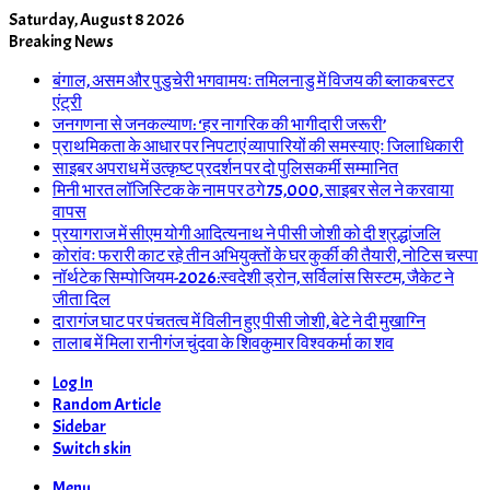
Saturday, August 8 2026
Breaking News
बंगाल, असम और पुडुचेरी भगवामयः तमिलनाडु में विजय की ब्लाकबस्टर
एंट्री
जनगणना से जनकल्याण: ‘हर नागरिक की भागीदारी जरूरी’
प्राथमिकता के आधार पर निपटाएं व्यापारियों की समस्याएः जिलाधिकारी
साइबर अपराध में उत्कृष्ट प्रदर्शन पर दो पुलिसकर्मी सम्मानित
मिनी भारत लॉजिस्टिक के नाम पर ठगे 75,000, साइबर सेल ने करवाया
वापस
प्रयागराज में सीएम योगी आदित्यनाथ ने पीसी जोशी को दी श्रद्धांजलि
कोरांवः फरारी काट रहे तीन अभियुक्तों के घर कुर्की की तैयारी, नोटिस चस्पा
नॉर्थटेक सिम्पोजियम-2026:स्वदेशी ड्रोन, सर्विलांस सिस्टम, जैकेट ने
जीता दिल
दारागंज घाट पर पंचतत्व में विलीन हुए पीसी जोशी, बेटे ने दी मुखाग्नि
तालाब में मिला रानीगंज चुंदवा के शिवकुमार विश्वकर्मा का शव
Log In
Random Article
Sidebar
Switch skin
Menu