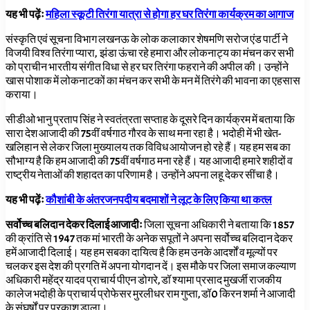
यह भी पढ़ेंः
महिला स्कूटी तिरंगा यात्रा से होगा हर घर तिरंगा कार्यक्रम का आगाज
संस्कृति एवं सूचना विभाग लखनऊ के लोक कलाकार शेषमणि सरोज एंड पार्टी ने
विजयी विश्व तिरंगा प्यारा, झंडा ऊंचा रहे हमारा और लोकनाट्य का मंचन कर सभी
को प्राचीन भारतीय संगीत विधा से हर घर तिरंगा फहराने की अपील की। उन्होंने
खास पोशाक में लोकनाटकों का मंचन कर सभी के मन में तिरंगे की भावना का एहसास
कराया।
सीडीओ भानु प्रताप सिंह ने स्वतंत्रता सप्ताह के दूसरे दिन कार्यक्रम में बताया कि
सारा देश आजादी की 75वीं वर्षगाठ गौरव के साथ मना रहा है। भदोही में भी खेत-
खलिहान से लेकर जिला मुख्यालय तक विविध आयोजन हो रहे हैं। यह हम सब का
सौभाग्य है कि हम आजादी की 75वीं वर्षगाठ मना रहे हैं। यह आजादी हमारे शहीदों व
राष्ट्रीय नेताओं की शहादत का परिणाम है। उन्होंने अपना लहू देकर सींचा है।
यह भी पढ़ेंः
कौशांबी के अंतरजनपदीय बदमाशों ने लूट के लिए किया था कत्ल
सर्वोच्च बलिदान देकर दिलाई आजादीः
जिला सूचना अधिकारी ने बताया कि 1857
की क्रांति से 1947 तक मां भारती के अनेक सपूतों ने अपना सर्वोच्च बलिदान देकर
हमें आजादी दिलाई। यह हम सबका दायित्व है कि हम उनके आदर्शों व मूल्यों पर
चलकर इस देश की प्रगति में अपना योगदान दें। इस मौके पर जिला समाज कल्याण
अधिकारी महेंद्र यादव प्राचार्य पीएन डोगरे, डॉ श्यामा प्रसाद मुखर्जी राजकीय
कालेज भदोही के प्राचार्य प्रोफेसर मुरलीधर राम गुप्ता, डॉ0 किरन शर्मा ने आजादी
के संघर्षों पर प्रकाश डाला।