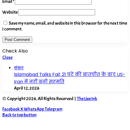
Email
*
Website
Save my name, email, and website in this browser for the next time
I comment.
Check Also
Close
संसार
Islamabad Talks Fail: 21 घंटे की बातचीत के बाद US-
Iran में नहीं बनी सहमति
April 12, 2026
© Copyright 2026, All Rights Reserved |
The Live Ink
Facebook
X
WhatsApp
Telegram
Back to top button