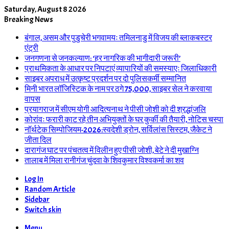
Saturday, August 8 2026
Breaking News
बंगाल, असम और पुडुचेरी भगवामयः तमिलनाडु में विजय की ब्लाकबस्टर
एंट्री
जनगणना से जनकल्याण: ‘हर नागरिक की भागीदारी जरूरी’
प्राथमिकता के आधार पर निपटाएं व्यापारियों की समस्याएः जिलाधिकारी
साइबर अपराध में उत्कृष्ट प्रदर्शन पर दो पुलिसकर्मी सम्मानित
मिनी भारत लॉजिस्टिक के नाम पर ठगे 75,000, साइबर सेल ने करवाया
वापस
प्रयागराज में सीएम योगी आदित्यनाथ ने पीसी जोशी को दी श्रद्धांजलि
कोरांवः फरारी काट रहे तीन अभियुक्तों के घर कुर्की की तैयारी, नोटिस चस्पा
नॉर्थटेक सिम्पोजियम-2026:स्वदेशी ड्रोन, सर्विलांस सिस्टम, जैकेट ने
जीता दिल
दारागंज घाट पर पंचतत्व में विलीन हुए पीसी जोशी, बेटे ने दी मुखाग्नि
तालाब में मिला रानीगंज चुंदवा के शिवकुमार विश्वकर्मा का शव
Log In
Random Article
Sidebar
Switch skin
Menu