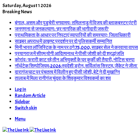
Saturday, August 1 2026
Breaking News
बंगाल, असम और पुडुचेरी भगवामयः तमिलनाडु में विजय की ब्लाकबस्टर एंट्री
जनगणना से जनकल्याण: ‘हर नागरिक की भागीदारी जरूरी’
प्राथमिकता के आधार पर निपटाएं व्यापारियों की समस्याएः जिलाधिकारी
साइबर अपराध में उत्कृष्ट प्रदर्शन पर दो पुलिसकर्मी सम्मानित
मिनी भारत लॉजिस्टिक के नाम पर ठगे 75,000, साइबर सेल ने करवाया वापस
प्रयागराज में सीएम योगी आदित्यनाथ ने पीसी जोशी को दी श्रद्धांजलि
कोरांवः फरारी काट रहे तीन अभियुक्तों के घर कुर्की की तैयारी, नोटिस चस्पा
नॉर्थटेक सिम्पोजियम-2026:स्वदेशी ड्रोन, सर्विलांस सिस्टम, जैकेट ने जीता
दारागंज घाट पर पंचतत्व में विलीन हुए पीसी जोशी, बेटे ने दी मुखाग्नि
तालाब में मिला रानीगंज चुंदवा के शिवकुमार विश्वकर्मा का शव
Log In
Random Article
Sidebar
Switch skin
Menu