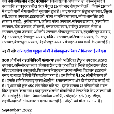
गंगा नदी में आई बाढ़ से 26 प्रभावितः
जिला सूचना अधिकारी डा. पंकज कुमार ने
बताया कि ज्ञानपुर तहसील क्षेत्र में कुल 26 गांव बाढ़ से प्रभावित हैं। जिसमें 23 गांवों
में बाढ़ के पानी से फसलों को नुकसान हुआ है। बाढ़ग्रस्त गांव छेंछुआ उपरवार,
छेंछुआ
तरी
,
इटहरा उपरवार
,
इटहरा तरी
,
मवैया थानसिंह उपरवार
,
मवैया थानसिंह तरी
(तरहार-तराई)
,
भुर्रा उपरवार
,
कलिक मवैया उपरवार
,
नारेपार उपरवार
,
फुलवरिया
उपरवार
,
डीघ उपरवार
,
डीघ तरी
,
बनकट उपरवार
,
बारीपुर उपरवार
,
सेमराध
उपरवार
,
पुरवा उपरवार
,
अमिलौर उपरवार
,
गोपालपुर उपरवार
,
इब्राहिमपुर उपरवार
,
टेढ़ी उपरवार
,
हरिरामपुर उपरवार
,
चकिया उपरवार
,
कलिंजरा उपरवार
,
गोपालपुर
उपरवार
,
बेरासपुर उपरवार
,
बिहरोजपुर उपरवार में राहत-बचाव कार्य किए जा रहे हैं।
यह भी पढ़ेंः
सांसद रीता बहुगुणा जोशी ने शोकाकुल परिवार से मिल जताई संवेदना
300 लोगों को राहत शिविर दी गई शरणः
इसके अतिरिक्त छेंछुआ उपरवार,
इटहरा
उपरवार
,
अमिलौर उपरवार की आबादी बाढ़ से प्रभावित है, जिन्हे श्रीनरायन इंटर
मेडिएट कालेज धनतुलसी
,
शिवकरन मिश्र उच्चतर माध्यमिक विद्यालय इटहरा में
बनाए गए राहत शिविरों में शिफ्ट किया गया है। इन शिविरों में
300
लोगों ने शरण ली
है। इसके अतिरिक्त बाढ़ग्रस्त क्षेत्रों में 15 सामान्य नाव और दो मोटरबोट लगाई गई
है। बुधवार को कुल 450 लंच पैकेट बांटे गए। इसकेअलावा 75 परिवारों को राशन
किट प्रदान किया गया। बाढ़ग्रस्त क्षेत्रों में बीमारियों से निपटने के लिए डाक्टरों की
टीम लगी हुई है। जिलाधिकारी आर्यका अखौरी, एडीएम (फाइनेंस), एसडीएम,
तहसीलदार कीटीम लगातार भ्रमण कर रही है। पीएसी को भी लगाया गया है।
September 1, 2022