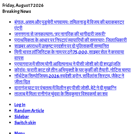
Friday, August 7 2026
Breaking News
बंगाल, असम और पुडुचेरी भगवामयः तमिलनाडु में विजय की ब्लाकबस्टर
एंट्री
जनगणना से जनकल्याण: ‘हर नागरिक की भागीदारी जरूरी’
प्राथमिकता के आधार पर निपटाएं व्यापारियों की समस्याएः जिलाधिकारी
साइबर अपराध में उत्कृष्ट प्रदर्शन पर दो पुलिसकर्मी सम्मानित
मिनी भारत लॉजिस्टिक के नाम पर ठगे 75,000, साइबर सेल ने करवाया
वापस
प्रयागराज में सीएम योगी आदित्यनाथ ने पीसी जोशी को दी श्रद्धांजलि
कोरांवः फरारी काट रहे तीन अभियुक्तों के घर कुर्की की तैयारी, नोटिस चस्पा
नॉर्थटेक सिम्पोजियम-2026:स्वदेशी ड्रोन, सर्विलांस सिस्टम, जैकेट ने
जीता दिल
दारागंज घाट पर पंचतत्व में विलीन हुए पीसी जोशी, बेटे ने दी मुखाग्नि
तालाब में मिला रानीगंज चुंदवा के शिवकुमार विश्वकर्मा का शव
Log In
Random Article
Sidebar
Switch skin
Menu