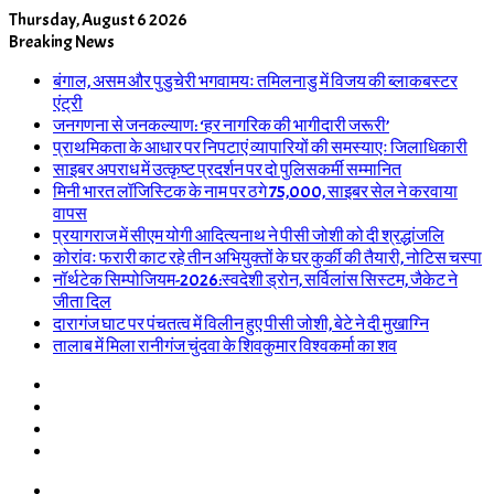
Thursday, August 6 2026
Breaking News
बंगाल, असम और पुडुचेरी भगवामयः तमिलनाडु में विजय की ब्लाकबस्टर
एंट्री
जनगणना से जनकल्याण: ‘हर नागरिक की भागीदारी जरूरी’
प्राथमिकता के आधार पर निपटाएं व्यापारियों की समस्याएः जिलाधिकारी
साइबर अपराध में उत्कृष्ट प्रदर्शन पर दो पुलिसकर्मी सम्मानित
मिनी भारत लॉजिस्टिक के नाम पर ठगे 75,000, साइबर सेल ने करवाया
वापस
प्रयागराज में सीएम योगी आदित्यनाथ ने पीसी जोशी को दी श्रद्धांजलि
कोरांवः फरारी काट रहे तीन अभियुक्तों के घर कुर्की की तैयारी, नोटिस चस्पा
नॉर्थटेक सिम्पोजियम-2026:स्वदेशी ड्रोन, सर्विलांस सिस्टम, जैकेट ने
जीता दिल
दारागंज घाट पर पंचतत्व में विलीन हुए पीसी जोशी, बेटे ने दी मुखाग्नि
तालाब में मिला रानीगंज चुंदवा के शिवकुमार विश्वकर्मा का शव
Log
In
Random
Article
Sidebar
Switch
skin
Menu