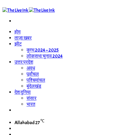
Search
for
होम
ताज़ा खबर
इवेंट
कुम्भ 2024 – 2025
लोकसभा चुनाव 2024
उत्तर प्रदेश
अवध
पूर्वांचल
पश्चिमांचल
बुंदेलखंड
देश दुनिया
संसार
भारत
WhatsApp
Channel
℃
Allahabad
27
Switch
skin
Search