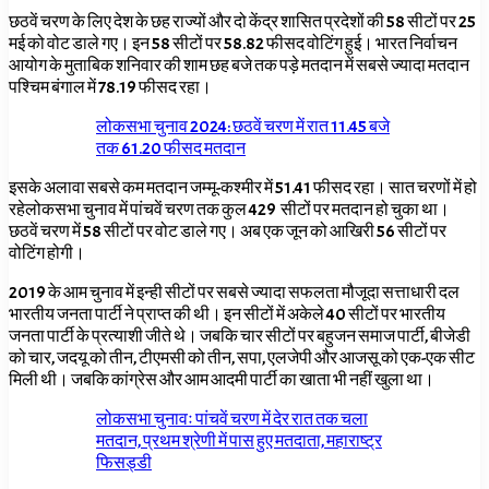
छठवें चरण के लिए देश के छह राज्यों और दो केंद्र शासित प्रदेशों की 58 सीटों पर 25
मई को वोट डाले गए। इन 58 सीटों पर 58.82 फीसद वोटिंग हुई। भारत निर्वाचन
आयोग के मुताबिक शनिवार की शाम छह बजे तक पड़े मतदान में सबसे ज्यादा मतदान
पश्चिम बंगाल में 78.19 फीसद रहा।
लोकसभा चुनाव 2024: छठवें चरण में रात 11.45 बजे
तक 61.20 फीसद मतदान
इसके अलावा सबसे कम मतदान जम्मू-कश्मीर में 51.41 फीसद रहा। सात चरणों में हो
रहेलोकसभा चुनाव में पांचवें चरण तक कुल 429 सीटों पर मतदान हो चुका था।
छठवें चरण में 58 सीटों पर वोट डाले गए। अब एक जून को आखिरी 56 सीटों पर
वोटिंग होगी।
2019 के आम चुनाव में इन्ही सीटों पर सबसे ज्यादा सफलता मौजूदा सत्ताधारी दल
भारतीय जनता पार्टी ने प्राप्त की थी। इन सीटों में अकेले 40 सीटों पर भारतीय
जनता पार्टी के प्रत्याशी जीते थे। जबकि चार सीटों पर बहुजन समाज पार्टी, बीजेडी
को चार, जदयू को तीन, टीएमसी को तीन, सपा, एलजेपी और आजसू को एक-एक सीट
मिली थी। जबकि कांग्रेस और आम आदमी पार्टी का खाता भी नहीं खुला था।
लोकसभा चुनावः पांचवें चरण में देर रात तक चला
मतदान, प्रथम श्रेणी में पास हुए मतदाता, महाराष्ट्र
फिसड्डी