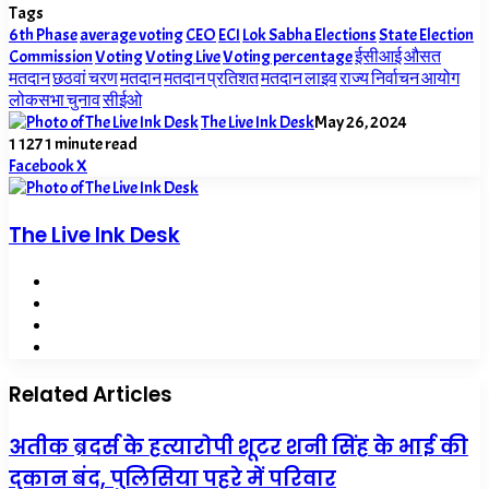
Tags
6th Phase
average voting
CEO
ECI
Lok Sabha Elections
State Election
Commission
Voting
Voting Live
Voting percentage
ईसीआई
औसत
मतदान
छठवां चरण
मतदान
मतदान प्रतिशत
मतदान लाइव
राज्य निर्वाचन आयोग
लोकसभा चुनाव
सीईओ
The Live Ink Desk
May 26, 2024
1
127
1 minute read
LinkedIn
Tumblr
Pinterest
Reddit
VKontakte
Share
Print
Facebook
X
via
Email
The Live Ink Desk
Website
Facebook
X
LinkedIn
Related Articles
अतीक ब्रदर्स के हत्यारोपी शूटर शनी सिंह के भाई की
दुकान बंद, पुलिसिया पहरे में परिवार