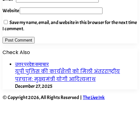
Website
Save my name, email, and website in this browser for the next time
I comment.
Check Also
Close
उत्तर प्रदेश समाचार
यूपी पुलिस की कार्यशैली को मिली अंतरराष्ट्रीय
पहचान: मुख्यमंत्री योगी आदित्यनाथ
December 27, 2025
© Copyright 2026, All Rights Reserved |
The Live Ink
Facebook
X
WhatsApp
Telegram
Back
to
top
button