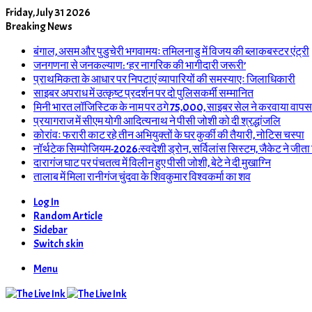
Friday, July 31 2026
Breaking News
बंगाल, असम और पुडुचेरी भगवामयः तमिलनाडु में विजय की ब्लाकबस्टर एंट्री
जनगणना से जनकल्याण: ‘हर नागरिक की भागीदारी जरूरी’
प्राथमिकता के आधार पर निपटाएं व्यापारियों की समस्याएः जिलाधिकारी
साइबर अपराध में उत्कृष्ट प्रदर्शन पर दो पुलिसकर्मी सम्मानित
मिनी भारत लॉजिस्टिक के नाम पर ठगे 75,000, साइबर सेल ने करवाया वापस
प्रयागराज में सीएम योगी आदित्यनाथ ने पीसी जोशी को दी श्रद्धांजलि
कोरांवः फरारी काट रहे तीन अभियुक्तों के घर कुर्की की तैयारी, नोटिस चस्पा
नॉर्थटेक सिम्पोजियम-2026:स्वदेशी ड्रोन, सर्विलांस सिस्टम, जैकेट ने जीता
दारागंज घाट पर पंचतत्व में विलीन हुए पीसी जोशी, बेटे ने दी मुखाग्नि
तालाब में मिला रानीगंज चुंदवा के शिवकुमार विश्वकर्मा का शव
Log In
Random Article
Sidebar
Switch skin
Menu