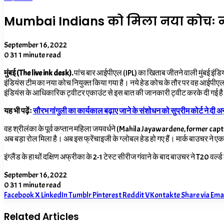
Mumbai Indians को मिला नया कोचः नये
September 16, 2022
0
31
1 minute read
मुंबई (The live ink desk
).
पांच बार आईपीएल (IPL) का खिताब जीतने वाली मुंबई इंड
इंडियंस टीम का नया कोच नियुक्त किया गया है। नये हेड कोच के तौर पर वह आईपीए
इंडियंस के आधिकारिक ट्वीटर एकाउंट से इस बात की जानकारी ट्वीट करके दी गई ह
यह भी पढ़ेंः
सौरभ गांगुली का कार्यकाल बढ़ाए जाने के संशोधन को सुप्रीम कोर्ट ने दी अ
वह श्रीलंका के पूर्व कप्तान महिला जयवर्धने (Mahila Jayawardene, former captain
अब बड़ा रोल मिला है। अब इस फ्रेंचाइजी के ग्लोबल हेड हो गए हैं। मार्क बाउचर ने एक
इंग्लैंड के हाथों दक्षिण अफ्रीका के
2-1 टेस्ट सीरीज गंवाने के बाद बाउचर ने T20 वर्
September 16, 2022
0
31
1 minute read
Facebook
X
LinkedIn
Tumblr
Pinterest
Reddit
VKontakte
Share via Ema
Related Articles