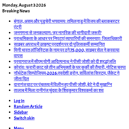
Monday, August 3 2026
Breaking News
बंगाल, असम और पुडुचेरी भगवामयः तमिलनाडु में विजय की ब्लाकबस्टर
एंट्री
जनगणना से जनकल्याण: ‘हर नागरिक की भागीदारी जरूरी’
प्राथमिकता के आधार पर निपटाएं व्यापारियों की समस्याएः जिलाधिकारी
साइबर अपराध में उत्कृष्ट प्रदर्शन पर दो पुलिसकर्मी सम्मानित
मिनी भारत लॉजिस्टिक के नाम पर ठगे 75,000, साइबर सेल ने करवाया
वापस
प्रयागराज में सीएम योगी आदित्यनाथ ने पीसी जोशी को दी श्रद्धांजलि
कोरांवः फरारी काट रहे तीन अभियुक्तों के घर कुर्की की तैयारी, नोटिस चस्पा
नॉर्थटेक सिम्पोजियम-2026:स्वदेशी ड्रोन, सर्विलांस सिस्टम, जैकेट ने
जीता दिल
दारागंज घाट पर पंचतत्व में विलीन हुए पीसी जोशी, बेटे ने दी मुखाग्नि
तालाब में मिला रानीगंज चुंदवा के शिवकुमार विश्वकर्मा का शव
Log In
Random Article
Sidebar
Switch skin
Menu