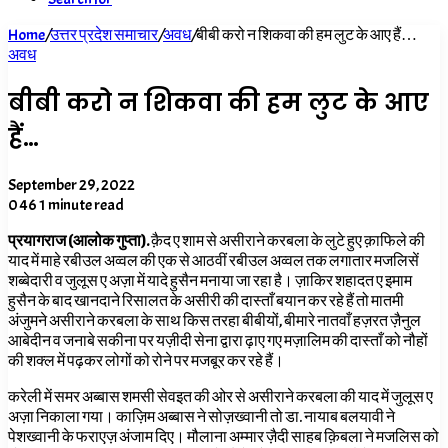
Home
/
उत्तर प्रदेश समाचार
/
अवध
/
बीबी करो न शिकवा की हम लुट के आए हैं…
अवध
बीबी करो न शिकवा की हम लुट के आए
हैं…
September 29, 2022
0
46
1 minute read
प्रयागराज (आलोक गुप्ता).
क़ैद ए शाम से असीराने करबला के लुटे हुए क़ाफिले की
याद में माहे रबीउल अव्वल की एक से आठवीं रबीउल अव्वल तक लगातार मजलिसें
शब्बेदारी व जुलूस ए अज़ा में यादे हुसैन मनाया जा रहा है। ज़ाकिर शहादत ए इमाम
हुसैन के बाद खानदाने रिसालत के असीरी की दास्ताँ बयान कर रहे हैं तो मातमी
अंजुमने असीराने करबला के साथ किस तरहा बीबीयों, बीमारे नातवाँ हज़रत ज़ैनुल
आबेदीन व जनाबे सकीना पर यज़ीदी सेना द्वारा ढ़ाए गए मज़ालिम की दास्ताँ को नौहों
की शक्ल में पढ़कर लोगों को रोने पर मजबूर कर रहे हैं।
करेली में समर अब्बास शमसी सेवइत की ओर से असीराने करबला की याद में जुलूस ए
अज़ा निकाला गया। काज़िम अब्बास ने सोज़ख्वानी तो डा. नायाब बलयावी ने
पेशख्वानी के फराएज़ अंजाम दिए। मौलाना अम्मार ज़ैदी साहब क़िबला ने मजलिस को