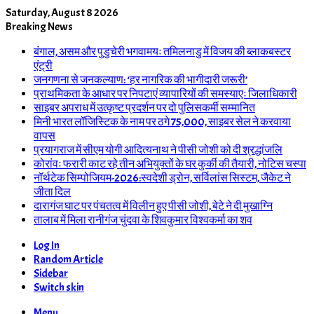
Saturday, August 8 2026
Breaking News
बंगाल, असम और पुडुचेरी भगवामयः तमिलनाडु में विजय की ब्लाकबस्टर
एंट्री
जनगणना से जनकल्याण: ‘हर नागरिक की भागीदारी जरूरी’
प्राथमिकता के आधार पर निपटाएं व्यापारियों की समस्याएः जिलाधिकारी
साइबर अपराध में उत्कृष्ट प्रदर्शन पर दो पुलिसकर्मी सम्मानित
मिनी भारत लॉजिस्टिक के नाम पर ठगे 75,000, साइबर सेल ने करवाया
वापस
प्रयागराज में सीएम योगी आदित्यनाथ ने पीसी जोशी को दी श्रद्धांजलि
कोरांवः फरारी काट रहे तीन अभियुक्तों के घर कुर्की की तैयारी, नोटिस चस्पा
नॉर्थटेक सिम्पोजियम-2026:स्वदेशी ड्रोन, सर्विलांस सिस्टम, जैकेट ने
जीता दिल
दारागंज घाट पर पंचतत्व में विलीन हुए पीसी जोशी, बेटे ने दी मुखाग्नि
तालाब में मिला रानीगंज चुंदवा के शिवकुमार विश्वकर्मा का शव
Log In
Random Article
Sidebar
Switch skin
Menu