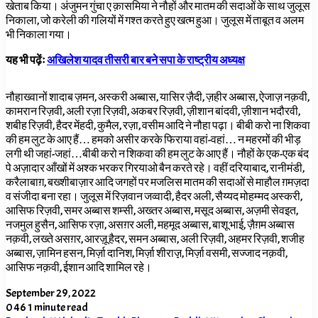
खेताब किया। अंजुमन गुंचा ए क़ासमिया ने नौहों और मातम की सदाओं के साथ जुलूस
निकाला, जो करेली की गलियों में गश्त करते हुए खत्म हुआ। जुलूस में ताबूत व अलम
भी निकाला गया।
यह भी पढ़ेंः
अखिलेश यादव तीसरी बार बने सपा के राष्ट्रीय अध्यक्ष
नौहाख्वानों शादाब ज़मन, अस्करी अब्बास, यासिर ज़ैदी, ज़हीर अब्बास, ऐजाज़ नक़वी,
कामरान रिज़वी, अली रज़ा रिज़वी, अकबर रिज़वी, ज़ीशान बांदवी, ज़ीशान भदौरवी,
शबीह रिज़वी, हैदर मेंहदी, कुमैल, रज़ा, वसीम आदि ने नौहा पढ़ा। बीबी करो ना शिकवा
की हम लुट के आए हैं… हमको असीर करके फिराया वहां-वहां… न महरमों की भीड़
लगी थी जहां-जहां…बीबी करो न शिकवा की हम लुट के आए हैं। नौहों के एक-एक बंद
पे अज़ादार आँखों में अश्क भरकर गिरयाओ बैन करते रहे। वहीं दरियाबाद, रानीमंडी,
करैलाबाग़, बख्शीबाज़ार आदि जगहों पर मजलिस मातम की सदाओं से माहौल ग़मज़दा
व संजीदा बना रहा। जुलूस में रिज़वान जव्वादी, हैदर अली, सैय्यद मोहम्मद अस्करी,
आसिफ रिज़वी, समर अब्बास शम्सी, अख्तर अब्बास, मसूद अब्बास, अज़मी सेवइत,
नजमुल हुसैन, आसिफ रज़ा, असग़र अली, महमूद अब्बास, बाशू भाई, ज़ैग़म अब्बास
नक़वी, लख्ते असग़र, आरज़ू हैदर, समन अब्बास, अली रिज़वी, अहमर रिज़वी, शजीह
अब्बास, ज़ामिन हसन, मिर्ज़ा दानिश, मिर्ज़ा शीराज़़, मिर्ज़ा वसमी, सज्जाद नक़वी,
आसिफ नक़वी, ईशान आदि शामिल रहे।
September 29, 2022
0
46
1 minute read