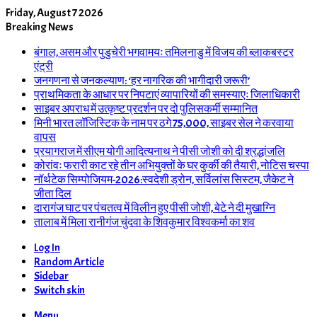
Friday, August 7 2026
Breaking News
बंगाल, असम और पुडुचेरी भगवामयः तमिलनाडु में विजय की ब्लाकबस्टर
एंट्री
जनगणना से जनकल्याण: ‘हर नागरिक की भागीदारी जरूरी’
प्राथमिकता के आधार पर निपटाएं व्यापारियों की समस्याएः जिलाधिकारी
साइबर अपराध में उत्कृष्ट प्रदर्शन पर दो पुलिसकर्मी सम्मानित
मिनी भारत लॉजिस्टिक के नाम पर ठगे 75,000, साइबर सेल ने करवाया
वापस
प्रयागराज में सीएम योगी आदित्यनाथ ने पीसी जोशी को दी श्रद्धांजलि
कोरांवः फरारी काट रहे तीन अभियुक्तों के घर कुर्की की तैयारी, नोटिस चस्पा
नॉर्थटेक सिम्पोजियम-2026:स्वदेशी ड्रोन, सर्विलांस सिस्टम, जैकेट ने
जीता दिल
दारागंज घाट पर पंचतत्व में विलीन हुए पीसी जोशी, बेटे ने दी मुखाग्नि
तालाब में मिला रानीगंज चुंदवा के शिवकुमार विश्वकर्मा का शव
Log In
Random Article
Sidebar
Switch skin
Menu