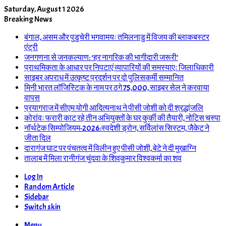
Saturday, August 1 2026
Breaking News
बंगाल, असम और पुडुचेरी भगवामयः तमिलनाडु में विजय की ब्लाकबस्टर
एंट्री
जनगणना से जनकल्याण: ‘हर नागरिक की भागीदारी जरूरी’
प्राथमिकता के आधार पर निपटाएं व्यापारियों की समस्याएः जिलाधिकारी
साइबर अपराध में उत्कृष्ट प्रदर्शन पर दो पुलिसकर्मी सम्मानित
मिनी भारत लॉजिस्टिक के नाम पर ठगे 75,000, साइबर सेल ने करवाया
वापस
प्रयागराज में सीएम योगी आदित्यनाथ ने पीसी जोशी को दी श्रद्धांजलि
कोरांवः फरारी काट रहे तीन अभियुक्तों के घर कुर्की की तैयारी, नोटिस चस्पा
नॉर्थटेक सिम्पोजियम-2026:स्वदेशी ड्रोन, सर्विलांस सिस्टम, जैकेट ने
जीता दिल
दारागंज घाट पर पंचतत्व में विलीन हुए पीसी जोशी, बेटे ने दी मुखाग्नि
तालाब में मिला रानीगंज चुंदवा के शिवकुमार विश्वकर्मा का शव
Log In
Random Article
Sidebar
Switch skin
Menu