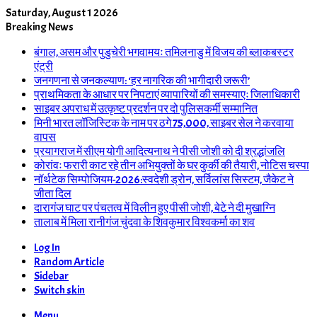
Saturday, August 1 2026
Breaking News
बंगाल, असम और पुडुचेरी भगवामयः तमिलनाडु में विजय की ब्लाकबस्टर
एंट्री
जनगणना से जनकल्याण: ‘हर नागरिक की भागीदारी जरूरी’
प्राथमिकता के आधार पर निपटाएं व्यापारियों की समस्याएः जिलाधिकारी
साइबर अपराध में उत्कृष्ट प्रदर्शन पर दो पुलिसकर्मी सम्मानित
मिनी भारत लॉजिस्टिक के नाम पर ठगे 75,000, साइबर सेल ने करवाया
वापस
प्रयागराज में सीएम योगी आदित्यनाथ ने पीसी जोशी को दी श्रद्धांजलि
कोरांवः फरारी काट रहे तीन अभियुक्तों के घर कुर्की की तैयारी, नोटिस चस्पा
नॉर्थटेक सिम्पोजियम-2026:स्वदेशी ड्रोन, सर्विलांस सिस्टम, जैकेट ने
जीता दिल
दारागंज घाट पर पंचतत्व में विलीन हुए पीसी जोशी, बेटे ने दी मुखाग्नि
तालाब में मिला रानीगंज चुंदवा के शिवकुमार विश्वकर्मा का शव
Log In
Random Article
Sidebar
Switch skin
Menu