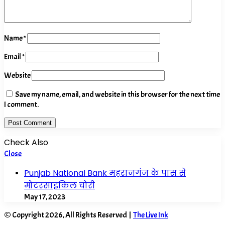
Name
*
Email
*
Website
Save my name, email, and website in this browser for the next time
I comment.
Check Also
Close
Punjab National Bank महराजगंज के पास से
मोटरसाइकिल चोरी
May 17, 2023
© Copyright 2026, All Rights Reserved |
The Live Ink