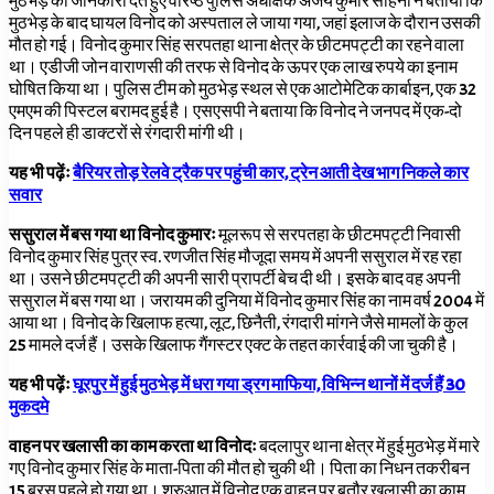
मुठभेड़ की जानकारी देते हुए वरिष्ठ पुलिस अधीक्षक अजय कुमार साहनी ने बताया कि
मुठभेड़ के बाद घायल विनोद को अस्पताल ले जाया गया, जहां इलाज के दौरान उसकी
मौत हो गई। विनोद कुमार सिंह सरपतहा थाना क्षेत्र के छीटमपट्टी का रहने वाला
था। एडीजी जोन वाराणसी की तरफ से विनोद के ऊपर एक लाख रुपये का इनाम
घोषित किया था। पुलिस टीम को मुठभेड़ स्थल से एक आटोमेटिक कार्बाइन, एक 32
एमएम की पिस्टल बरामद हुई है। एसएसपी ने बताया कि विनोद ने जनपद में एक-दो
दिन पहले ही डाक्टरों से रंगदारी मांगी थी।
यह भी पढ़ेंः
बैरियर तोड़ रेलवे ट्रैक पर पहुंची कार, ट्रेन आती देख भाग निकले कार
सवार
ससुराल में बस गया था विनोद कुमारः
मूलरूप से सरपतहा के छीटमपट्टी निवासी
विनोद कुमार सिंह पुत्र स्व. रणजीत सिंह मौजूदा समय में अपनी ससुराल में रह रहा
था। उसने छीटमपट्टी की अपनी सारी प्रापर्टी बेच दी थी। इसके बाद वह अपनी
ससुराल में बस गया था। जरायम की दुनिया में विनोद कुमार सिंह का नाम वर्ष 2004 में
आया था। विनोद के खिलाफ हत्या, लूट, छिनैती, रंगदारी मांगने जैसे मामलों के कुल
25 मामले दर्ज हैं। उसके खिलाफ गैंगस्टर एक्ट के तहत कार्रवाई की जा चुकी है।
यह भी पढ़ेंः
घूरपुर में हुई मुठभेड़ में धरा गया ड्रग माफिया, विभिन्न थानों में दर्ज हैं 30
मुकदमे
वाहन पर खलासी का काम करता था विनोदः
बदलापुर थाना क्षेत्र में हुई मुठभेड़ में मारे
गए विनोद कुमार सिंह के माता-पिता की मौत हो चुकी थी। पिता का निधन तकरीबन
15 बरस पहले हो गया था। शुरुआत में विनोद एक वाहन पर बतौर खलासी का काम