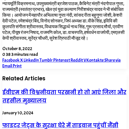
न्यायमूर्ति विक्रमनाथ, उपमुख्यमंत्री ब्रजेश पाठक, कैबिनेट मंत्री नंदगोपाल गुप्ता,
राज्यमंत्री (स्वतंत्र प्रभार),
खेल एवं युवा कल्याण गिरीशचंद्र यादव ने भी संबोधित
किया। आयोजन में महापौर अभिलाषा गुप्ता नंदी, सांसद रीता बहुगुणा जोशी
,
केशरी
देवी पटेल
,
रमेशचंद्र बिंद
,
विनोद सोनकर
,
जिपं अध्यक्ष डा. वीके सिंह
,
इविवि की
कुलपति संगीता श्रीवास्तव, विधायक सिद्धार्थ नाथ सिंह
,
गुरू प्रसाद मौर्या
,
प्रवीण
पटेल
,
पीयूष रंजन निषाद
,
राजमणि कोल
,
डा. वाचस्पति
,
हर्षवर्धन वाजपेयी
,
एमएलसी
केपी श्रीवास्तव
,
सुरेंद्र चौधरी
,
सुरेश त्रिपाठी मौजूद रहे।
October 8, 2022
0
38
3 minutes read
Facebook
X
LinkedIn
Tumblr
Pinterest
Reddit
VKontakte
Share via
Email
Print
Related Articles
ईवीएम की विश्वनीयता परखनी हो तो आएं जिला और
तहसील मुख्यालय
January 10, 2024
फाइटर जेट्स के सुरक्षा घेरे में ताइवान पहुंचीं नैंसी