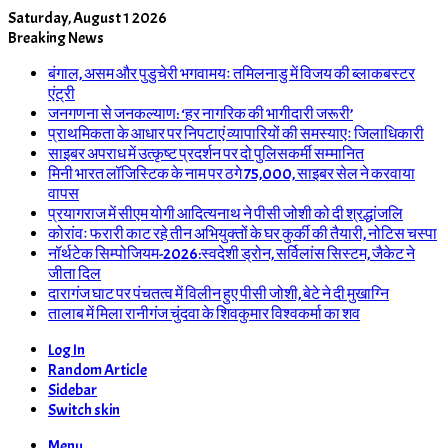
Saturday, August 1 2026
Breaking News
बंगाल, असम और पुडुचेरी भगवामयः तमिलनाडु में विजय की ब्लाकबस्टर
एंट्री
जनगणना से जनकल्याण: ‘हर नागरिक की भागीदारी जरूरी’
प्राथमिकता के आधार पर निपटाएं व्यापारियों की समस्याएः जिलाधिकारी
साइबर अपराध में उत्कृष्ट प्रदर्शन पर दो पुलिसकर्मी सम्मानित
मिनी भारत लॉजिस्टिक के नाम पर ठगे 75,000, साइबर सेल ने करवाया
वापस
प्रयागराज में सीएम योगी आदित्यनाथ ने पीसी जोशी को दी श्रद्धांजलि
कोरांवः फरारी काट रहे तीन अभियुक्तों के घर कुर्की की तैयारी, नोटिस चस्पा
नॉर्थटेक सिम्पोजियम-2026:स्वदेशी ड्रोन, सर्विलांस सिस्टम, जैकेट ने
जीता दिल
दारागंज घाट पर पंचतत्व में विलीन हुए पीसी जोशी, बेटे ने दी मुखाग्नि
तालाब में मिला रानीगंज चुंदवा के शिवकुमार विश्वकर्मा का शव
Log In
Random Article
Sidebar
Switch skin
Menu