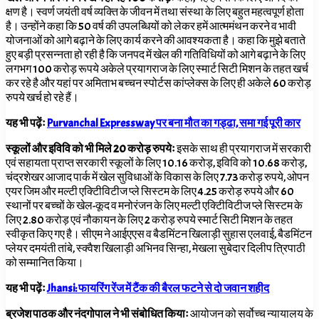
क्षण है। स्वर्ण जयंती वर्ष व्यक्ति के जीवन में तथा संस्था के लिए बहुत महत्वपूर्ण होता
है। उन्होंने कहा कि 50
वर्ष की उपलब्धियों को लेकर हमें आत्ममंथन करने व भावी
योजनाओं को आगे बढ़ाने के लिए कार्य करने की आवश्यकता है। कहा कि मुझे बताते
हुए बड़ी प्रसन्नता हो रही है कि जनपद में खेल की गतिविधियों को आगे बढ़ाने के लिए
लगभग
100
करोड़ रूपये अकेले प्रयागराज के लिए स्मार्ट सिटी मिशन के तहत खर्च
कर रहे है और यहां पर अमिताभ बच्चन स्पोर्टस कांप्लेक्स के लिए ही अकेले
60
करोड़
रुपये खर्च हो रहे हैं।
यह भी पढ़ेंः
Purvanchal Expressway पर बना मौत का गड्ढा, समा गई पूरी कार
स्कूलों और इविवि को भी मिले 20 करोड़ रुपयेः
इसके साथ ही प्रयागराज में सरकारी
एवं सहायता प्राप्त सरकारी स्कूलों के लिए 10
.16 करोड़
,
इविवि को
10
.68 करोड़,
चंद्रशेखर आजाद पार्क में खेल सुविधाओं के विकास के लिए
7
.
73
करोड़ रुपये
,
ओपन
एयर जिम और मल्टी एक्टिीविटीज प्ले सिस्टम के लिए
4
.
25
करोड़ रुपये और
60
स्थानों पर बच्चों के खेल-कूद व मनोरंजन के लिए मल्टी एक्टिीविटीज प्ले सिस्टम के
लिए
2
.
80
करोड़ एवं नौकायन के लिए
2
करोड़ रुपये स्मार्ट सिटी मिशन के तहत
स्वीकृत किए गए है। सीएम ने आईएएस व बैडमिंटन खिलाड़ी सुहास एलवाई, बैडमिंटन
प्लेयर दमयंती तांबे, स्क्वैश खिलाड़ी अभिनव सिन्हा
,
मेखला सुबेदार दिलीप त्रिपाठी
को सम्मानित किया।
यह भी पढ़ेंः
Jhansi: फायरिंग रेंज में टैंक की बैरल फटने से दो जवान शहीद
ब्रजेश पाठक और नंदगोपाल ने भी संबोधित कियाः
आयोजन को सर्वोच्च न्यायालय के