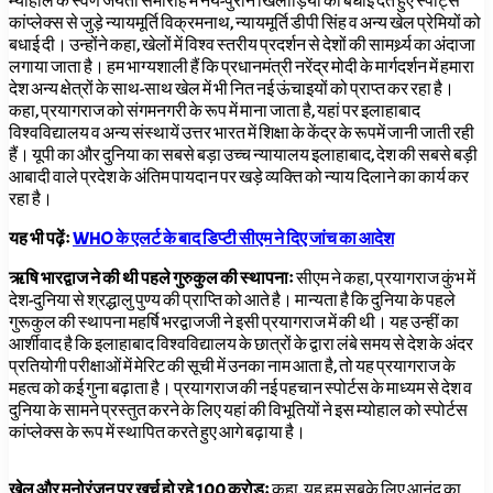
म्योहाल के स्वर्ण जयंती समारोह में नये-पुराने खिलाड़ियों को बधाई देते हुए स्पोर्ट्स
कांप्लेक्स से जुड़े न्यायमूर्ति विक्रमनाथ, न्यायमूर्ति डीपी सिंह व अन्य खेल प्रेमियों को
बधाई दी। उन्होंने कहा, खेलों में विश्व स्तरीय प्रदर्शन से देशों की सामर्थ्र्य का अंदाजा
लगाया जाता है। हम भाग्यशाली हैं कि प्रधानमंत्री नरेंद्र मोदी के मार्गदर्शन में हमारा
देश अन्य क्षेत्रों के साथ-साथ खेल में भी नित नई ऊंचाइयों को प्राप्त कर रहा है।
कहा, प्रयागराज को संगमनगरी के रूप में माना जाता है
,
यहां पर इलाहाबाद
विश्वविद्यालय व अन्य संस्थायें उत्तर भारत में शिक्षा के केंद्र के रूपमें जानी जाती रही
हैं। यूपी का और दुनिया का सबसे बड़ा उच्च न्यायालय इलाहाबाद
,
देश की सबसे बड़ी
आबादी वाले प्रदेश के अंतिम पायदान पर खड़े व्यक्ति को न्याय दिलाने का कार्य कर
रहा है।
यह भी पढ़ेंः
WHO के एलर्ट के बाद डिप्टी सीएम ने दिए जांच का आदेश
ऋषि भारद्वाज ने की थी पहले गुरुकुल की स्थापनाः
सीएम ने कहा, प्रयागराज कुंभ में
देश-दुनिया से श्रद्धालु पुण्य की प्राप्ति को आते है। मान्यता है कि दुनिया के पहले
गुरूकुल की स्थापना महर्षि भरद्वाजजी ने इसी प्रयागराज में की थी। यह उन्हीं का
आर्शीवाद है कि इलाहाबाद विश्वविद्यालय के छात्रों के द्वारा लंबे समय से देश के अंदर
प्रतियोगी परीक्षाओं में मेरिट की सूची में उनका नाम आता है,
तो यह प्रयागराज के
महत्व को कई गुना बढ़ाता है। प्रयागराज की नई पहचान स्पोर्टस के माध्यम से देश व
दुनिया के सामने प्रस्तुत करने के लिए यहां की विभूतियों ने इस म्योहाल को स्पोर्टस
कांप्लेक्स के रूप में स्थापित करते हुए आगे बढ़ाया है।
खेल और मनोरंजन पर खर्च हो रहे 100 करोड़ः
कहा, यह हम सबके लिए आनंद का