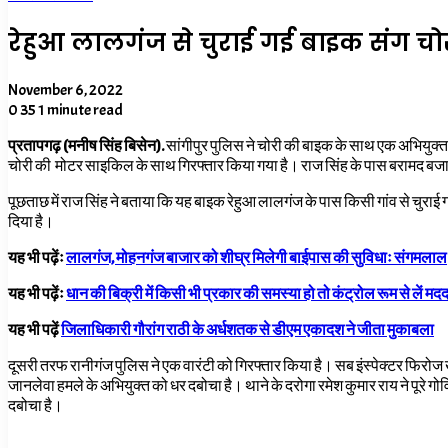
रेहुआ लालगंज से चुराई गई बाइक संग चो
November 6, 2022
0
35
1 minute read
प्रतापगढ़ (मनीष सिंह बिसेन).
सांगीपुर पुलिस ने चोरी की बाइक के साथ एक अभियुक्त को
चोरी की मोटर साइकिल के साथ गिरफ्तार किया गया है। राज सिंह के पास बरामद बजाज
पूछताछ में राज सिंह ने बताया कि यह बाइक रेहुआ लालगंज के पास किसी गांव से चुराई
दिया है।
यह भी पढ़ेंः
लालगंज, मोहनगंज बाजार को शीघ्र मिलेगी बाईपास की सुविधाः संगमलाल
यह भी पढ़ेंः
धान की बिक्री में किसी भी प्रकार की समस्या हो तो कंट्रोल रूम से लें मद
यह भी पढ़ें
जिलाधिकारी गौरांग राठी के अर्धशतक से डीएम एकादश ने जीता मुकाबला
दूसरी तरफ रानीगंज पुलिस ने एक वारंटी को गिरफ्तार किया है। सब इंस्पेक्टर फिरोज खा
जानलेवा हमले के अभियुक्त को धर दबोचा है। थाने के दरोगा रमेश कुमार राय ने पूरे गोविंदर
दबोचा है।