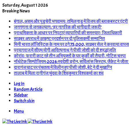
Saturday, August 1 2026
Breaking News
बंगाल, असम और पुडुचेरी भगवामयः तमिलनाडु में विजय की ब्लाकबस्टर एंट्री
जनगणना से जनकल्याण: ‘हर नागरिक की भागीदारी जरूरी’
प्राथमिकता के आधार पर निपटाएं व्यापारियों की समस्याएः जिलाधिकारी
साइबर अपराध में उत्कृष्ट प्रदर्शन पर दो पुलिसकर्मी सम्मानित
मिनी भारत लॉजिस्टिक के नाम पर ठगे 75,000, साइबर सेल ने करवाया वापस
प्रयागराज में सीएम योगी आदित्यनाथ ने पीसी जोशी को दी श्रद्धांजलि
कोरांवः फरारी काट रहे तीन अभियुक्तों के घर कुर्की की तैयारी, नोटिस चस्पा
नॉर्थटेक सिम्पोजियम-2026:स्वदेशी ड्रोन, सर्विलांस सिस्टम, जैकेट ने जीता
दारागंज घाट पर पंचतत्व में विलीन हुए पीसी जोशी, बेटे ने दी मुखाग्नि
तालाब में मिला रानीगंज चुंदवा के शिवकुमार विश्वकर्मा का शव
Log In
Random Article
Sidebar
Switch skin
Menu