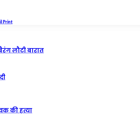
il
Print
बैरंग लौटी बारात
दी
ुवक की हत्या