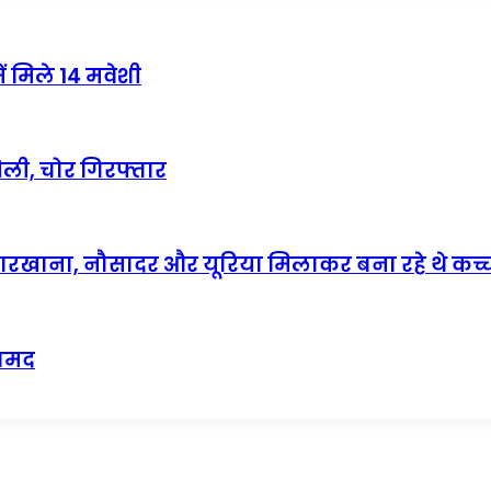
ें मिले 14 मवेशी
िली, चोर गिरफ्तार
कारखाना, नौसादर और यूरिया मिलाकर बना रहे थे कच्
रामद