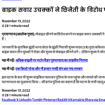
बाइक सवार उचक्कों ने छिनैती के विरोध
November 15, 2022
0
28
1 minute read
प्रयागराज (आलोक गुप्ता).
मोबाइल छीनने काविरोध करने पर बाइक सवार उचक्कों ने
है।
जानकारी के मुताबिक झूंसी थाना क्षेत्र के झूंसी निवासी शुभम यादव (19) पुत्र बांके
बाइक सवार तीन युवकों ने रोका और शुभम से मोबाइल छीनने लगे। लेकिन शुभम ने जोर
यह भी पढ़ेंः
अधिक वसूली पर स्टांप वेंडर गुरुप्रसाद का लाइसेंस निरस्त
यह भी पढ़ेंः
एक किलो गांजा और नौ हजार नगदी संग धरा गया तस्कर
इस घटना के बाद भी शुभम साइकिल चलाकर पुलिस के पास पहुंचा और मामले की जानकार
घटनास्थल का मुआयना किया। कीडगंज पुलिस का कहना है कि घटना के सभी पहलुओं की ग
November 15, 2022
0
28
1 minute read
Facebook
X
LinkedIn
Tumblr
Pinterest
Reddit
VKontakte
Share via Ema