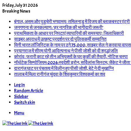
Friday, July 31 2026
Breaking News
बंगाल, असम और पुडुचेरी भगवामयः तमिलनाडु में विजय की ब्लाकबस्टर एंट्री
जनगणना से जनकल्याण: ‘हर नागरिक की भागीदारी जरूरी’
प्राथमिकता के आधार पर निपटाएं व्यापारियों की समस्याएः जिलाधिकारी
साइबर अपराध में उत्कृष्ट प्रदर्शन पर दो पुलिसकर्मी सम्मानित
मिनी भारत लॉजिस्टिक के नाम पर ठगे 75,000, साइबर सेल ने करवाया वापस
प्रयागराज में सीएम योगी आदित्यनाथ ने पीसी जोशी को दी श्रद्धांजलि
कोरांवः फरारी काट रहे तीन अभियुक्तों के घर कुर्की की तैयारी, नोटिस चस्पा
नॉर्थटेक सिम्पोजियम-2026:स्वदेशी ड्रोन, सर्विलांस सिस्टम, जैकेट ने जीता
दारागंज घाट पर पंचतत्व में विलीन हुए पीसी जोशी, बेटे ने दी मुखाग्नि
तालाब में मिला रानीगंज चुंदवा के शिवकुमार विश्वकर्मा का शव
Log In
Random Article
Sidebar
Switch skin
Menu