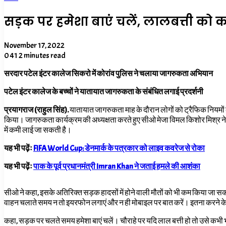
सड़क पर हमेशा बाएं चलें, लालबत्ती को 
November 17, 2022
0
41
2 minutes read
सरदार पटेल इंटर कालेज सिकरो में कोरांव पुलिस ने चलाया जागरुकता अभियान
पटेल इंटर कालेज के बच्चों ने यातायात जागरुकता के संबंधित लगाई प्रदर्शनी
प्रयागराज (राहुल सिंह).
यातायात जागरुकता माह के दौरान लोगों को ट्रैफिक नियमों 
किया। जागरुकता कार्यक्रम की अध्यक्षता करते हुए सीओ मेजा विमल किशोर मिश्र ने
में कमी लाई जा सकती है।
यह भी पढ़ेंः
FIFA World Cup: डेनमार्क के पत्रकार को लाइव कवरेज से रोका
यह भी पढ़ेंः
पाक के पूर्व प्रधानमंत्री Imran Khan ने जताई हमले की आशंका
सीओ ने कहा, इसके अतिरिक्त सड़क हादसों में होने वाली मौतों को भी कम किया जा 
वाहन चलाते समय न तो इयरफोन लगाएं और न ही मोबाइल पर बात करें। इतना करने के
कहा, सड़क पर चलते समय हमेशा बाएं चलें। चौराहे पर यदि लाल बत्ती हो तो उसे कभी 