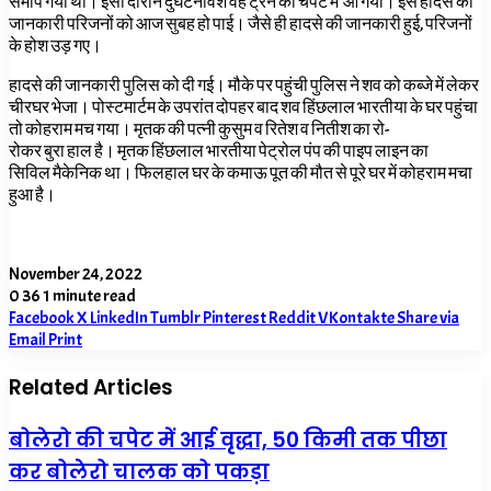
समीप गया था। इसी दौरान दुर्घटनावश वह ट्रेन की चपेट में आ गया। इस हादसे की
जानकारी परिजनों को आज सुबह हो पाई। जैसे ही हादसे की जानकारी हुई, परिजनों
के होश उड़ गए।
हादसे की जानकारी पुलिस को दी गई। मौके पर पहुंची पुलिस ने शव को कब्जे में लेकर
चीरघर भेजा। पोस्टमार्टम के उपरांत दोपहर बाद शव हिंछलाल भारतीया के घर पहुंचा
तो कोहराम मच गया। मृतक की पत्नी कुसुम व रितेश व नितीश का रो-
रोकर बुरा हाल है। मृतक हिंछलाल भारतीया पेट्रोल पंप की पाइप लाइन का
सिविल मैकेनिक था। फिलहाल घर के कमाऊ पूत की मौत से पूरे घर में कोहराम मचा
हुआ है।
November 24, 2022
0
36
1 minute read
Facebook
X
LinkedIn
Tumblr
Pinterest
Reddit
VKontakte
Share via
Email
Print
Related Articles
बोलेरो की चपेट में आई वृद्धा, 50 किमी तक पीछा
कर बोलेरो चालक को पकड़ा