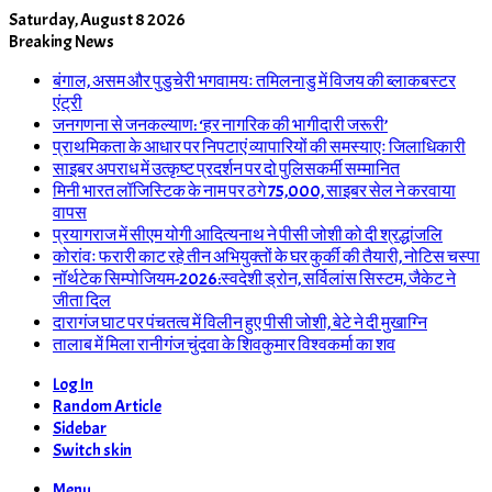
Saturday, August 8 2026
Breaking News
बंगाल, असम और पुडुचेरी भगवामयः तमिलनाडु में विजय की ब्लाकबस्टर
एंट्री
जनगणना से जनकल्याण: ‘हर नागरिक की भागीदारी जरूरी’
प्राथमिकता के आधार पर निपटाएं व्यापारियों की समस्याएः जिलाधिकारी
साइबर अपराध में उत्कृष्ट प्रदर्शन पर दो पुलिसकर्मी सम्मानित
मिनी भारत लॉजिस्टिक के नाम पर ठगे 75,000, साइबर सेल ने करवाया
वापस
प्रयागराज में सीएम योगी आदित्यनाथ ने पीसी जोशी को दी श्रद्धांजलि
कोरांवः फरारी काट रहे तीन अभियुक्तों के घर कुर्की की तैयारी, नोटिस चस्पा
नॉर्थटेक सिम्पोजियम-2026:स्वदेशी ड्रोन, सर्विलांस सिस्टम, जैकेट ने
जीता दिल
दारागंज घाट पर पंचतत्व में विलीन हुए पीसी जोशी, बेटे ने दी मुखाग्नि
तालाब में मिला रानीगंज चुंदवा के शिवकुमार विश्वकर्मा का शव
Log In
Random Article
Sidebar
Switch skin
Menu