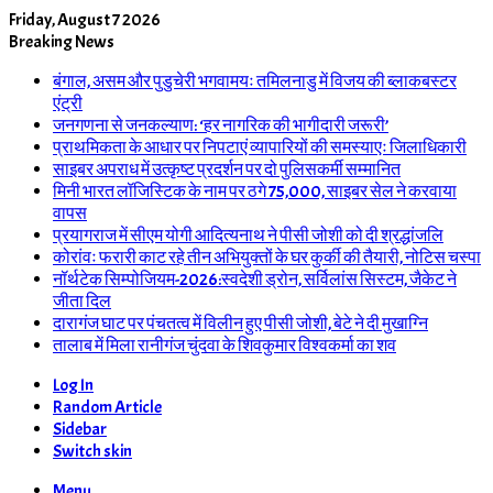
Friday, August 7 2026
Breaking News
बंगाल, असम और पुडुचेरी भगवामयः तमिलनाडु में विजय की ब्लाकबस्टर
एंट्री
जनगणना से जनकल्याण: ‘हर नागरिक की भागीदारी जरूरी’
प्राथमिकता के आधार पर निपटाएं व्यापारियों की समस्याएः जिलाधिकारी
साइबर अपराध में उत्कृष्ट प्रदर्शन पर दो पुलिसकर्मी सम्मानित
मिनी भारत लॉजिस्टिक के नाम पर ठगे 75,000, साइबर सेल ने करवाया
वापस
प्रयागराज में सीएम योगी आदित्यनाथ ने पीसी जोशी को दी श्रद्धांजलि
कोरांवः फरारी काट रहे तीन अभियुक्तों के घर कुर्की की तैयारी, नोटिस चस्पा
नॉर्थटेक सिम्पोजियम-2026:स्वदेशी ड्रोन, सर्विलांस सिस्टम, जैकेट ने
जीता दिल
दारागंज घाट पर पंचतत्व में विलीन हुए पीसी जोशी, बेटे ने दी मुखाग्नि
तालाब में मिला रानीगंज चुंदवा के शिवकुमार विश्वकर्मा का शव
Log In
Random Article
Sidebar
Switch skin
Menu