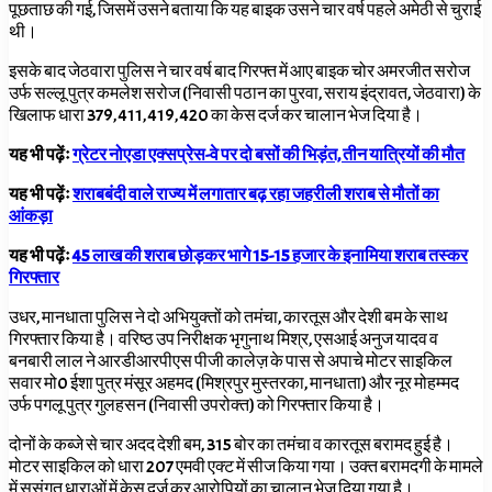
पूछताछ की गई, जिसमें उसने बताया कि यह बाइक उसने चार वर्ष पहले अमेठी से चुराई
थी।
इसके बाद जेठवारा पुलिस ने चार वर्ष बाद गिरफ्त में आए बाइक चोर अमरजीत सरोज
उर्फ सल्लू पुत्र कमलेश सरोज (निवासी पठान का पुरवा, सराय इंद्रावत, जेठवारा) के
खिलाफ धारा 379, 411, 419, 420
का केस दर्ज कर चालान भेज दिया है।
यह भी पढ़ेंः
ग्रेटर नोएडा एक्सप्रेस-वे पर दो बसों की भिड़ंत, तीन यात्रियों की मौत
यह भी पढ़ेंः
शराबबंदी वाले राज्य में लगातार बढ़ रहा जहरीली शराब से मौतों का
आंकड़ा
यह भी पढ़ेंः
45 लाख की शराब छोड़कर भागे 15-15 हजार के इनामिया शराब तस्कर
गिरफ्तार
उधर, मानधाता पुलिस ने दो अभियुक्तों को तमंचा, कारतूस और देशी बम के साथ
गिरफ्तार किया है। वरिष्ठ उप निरीक्षक भृगुनाथ मिश्र, एसआई अनुज यादव व
बनबारी लाल ने आरडीआरपीएस पीजी कालेज़ के पास से अपाचे मोटर साइकिल
सवार मो0
ईशा पुत्र मंसूर अहमद (मिश्रपुर मुस्तरका, मानधाता) और नूर मोहम्मद
उर्फ पगलू पुत्र गुलहसन (निवासी उपरोक्त) को गिरफ्तार किया है।
दोनों के कब्जे से चार अदद देशी बम, 315 बोर का तमंचा व कारतूस बरामद हुई है।
मोटर साइकिल को धारा 207
एमवी एक्ट में सीज किया गया। उक्त बरामदगी के मामले
में सुसंगत धाराओं में केस दर्ज कर आरोपियों का चालान भेज दिया गया है।