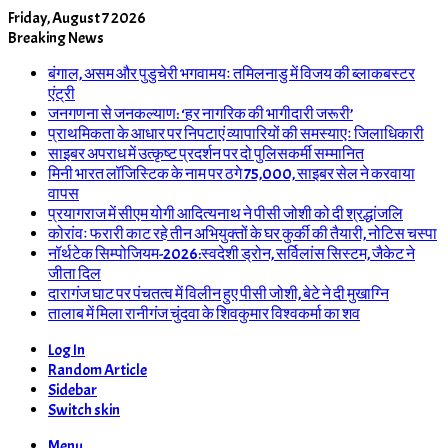
Friday, August 7 2026
Breaking News
बंगाल, असम और पुडुचेरी भगवामयः तमिलनाडु में विजय की ब्लाकबस्टर
एंट्री
जनगणना से जनकल्याण: ‘हर नागरिक की भागीदारी जरूरी’
प्राथमिकता के आधार पर निपटाएं व्यापारियों की समस्याएः जिलाधिकारी
साइबर अपराध में उत्कृष्ट प्रदर्शन पर दो पुलिसकर्मी सम्मानित
मिनी भारत लॉजिस्टिक के नाम पर ठगे 75,000, साइबर सेल ने करवाया
वापस
प्रयागराज में सीएम योगी आदित्यनाथ ने पीसी जोशी को दी श्रद्धांजलि
कोरांवः फरारी काट रहे तीन अभियुक्तों के घर कुर्की की तैयारी, नोटिस चस्पा
नॉर्थटेक सिम्पोजियम-2026:स्वदेशी ड्रोन, सर्विलांस सिस्टम, जैकेट ने
जीता दिल
दारागंज घाट पर पंचतत्व में विलीन हुए पीसी जोशी, बेटे ने दी मुखाग्नि
तालाब में मिला रानीगंज चुंदवा के शिवकुमार विश्वकर्मा का शव
Log In
Random Article
Sidebar
Switch skin
Menu