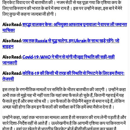
क्रिकेट विवाद पर भी बातचीत की। नजम सेठी से यह पूछा गया कि एशिया कप के
लिए पाकिस्तान की भारत के बारे में क्या राय है। इस पर उन्होंने कहा, इस बारे में मेरे
लिए कुछ भी कहना जल्दबाजी होगी।
Also Read:
श्रद्धा वालकर केसः अभियुक्त आफताब पूनावाला ने वापस ली जमानत
याचिका
Also Read:
जब तक Russia से युद्ध चलेगा, हम Ukrain के साथ खड़े रहेंगेः जो
बाइडन
Also Read:
Covid-19: WHO ने चीन से मांगी मौजूदा स्थिति की सही-सही
जानकारी
Also Read:
कोविड-19 की किसी भी तरह की स्थिति से निपटने के लिए हम तैयारः
तेजस्वी
इस तरह के रणनीतिक मामलों पर समिति के भीतर बातचीत की जाएगी। उन्होंने कहा
अभी तक तो मुझे यह भी नहीं पता कि यहां क्या फैसले हो चुके हैं, कितनी गहराई में यह
फैसले हुए हैं और क्या सोच थी। उन फैसलों के पीछे मैंने बहुत से बयान पढ़े हैं, लेकिन
अच्छा यही होगा कि हम इन फैसलों की समीक्षा करें कि हमें क्या मैसेज देना है।
उन्होंने कहा, जहां तक भारत का मामला आता है तो सरकार की राय लेनी पड़ती है और
सारे दिशा-निर्देश वहीं से आते हैं। उल्लेखनीय है कि आगामी एशिया कप पाकिस्तान में
होना है। वहां पर खेलने से भारतीय क्रिकेट बोर्ड बीसीसीआई मना कर चुका है,