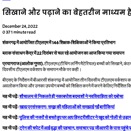
सिखाने और पढ़ाने का बेहतरीन माध्यम 
December 24, 2022
0
37
1 minute read
शंकरगढ़ में आयोजित टीएलएम में 146 शिक्षक-शिक्षिकाओं ने किया प्रतिभाग
ब्लाक संसाधन केंद्र में 22 दिसंबर से चल रहे आयोजन का आज किया गया समापन
प्रयागराज (आलोक गुप्ता).
टीएलएम (टीचिंग लर्निंग मैटेरियल) बच्चों को सिखाने, 
दिवसीय टीएलएम वर्कशाप के समापन मौके पर कही।
बीएसए के निर्देशन में बीआरसी शंकरगढ़ में आयोजित तीन दिवसीय टीएलएम वर्कशाप का श
अवलोकन किया और उनका उपयोग बच्चों को शिक्षित करने में करने केलिए निर्देशित किय
यह भी पढ़ेंः
शौचालय से निकलते ही नकाबपोश बदमाशों ने नवविवाहिता को दबोचा
यह भी पढ़ेंः
खाद्य प्रसंस्करणः समूह की महिलाओं को समझाई गईं बारीकियां
यह भी पढ़ेंः
पुलिस की नजरों से बचते हुए घर आए हिस्ट्रीशीटर ने खुद को गोली से उड़ा
यह भी पढ़ेंः
ट्रेन की चपेट में आई वृद्धा की पहचान, समाचार पढ़ जीआरपी के पास पहुंचे