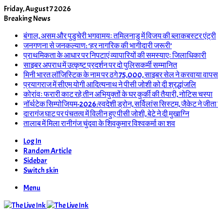
Friday, August 7 2026
Breaking News
बंगाल, असम और पुडुचेरी भगवामयः तमिलनाडु में विजय की ब्लाकबस्टर एंट्री
जनगणना से जनकल्याण: ‘हर नागरिक की भागीदारी जरूरी’
प्राथमिकता के आधार पर निपटाएं व्यापारियों की समस्याएः जिलाधिकारी
साइबर अपराध में उत्कृष्ट प्रदर्शन पर दो पुलिसकर्मी सम्मानित
मिनी भारत लॉजिस्टिक के नाम पर ठगे 75,000, साइबर सेल ने करवाया वापस
प्रयागराज में सीएम योगी आदित्यनाथ ने पीसी जोशी को दी श्रद्धांजलि
कोरांवः फरारी काट रहे तीन अभियुक्तों के घर कुर्की की तैयारी, नोटिस चस्पा
नॉर्थटेक सिम्पोजियम-2026:स्वदेशी ड्रोन, सर्विलांस सिस्टम, जैकेट ने जीता
दारागंज घाट पर पंचतत्व में विलीन हुए पीसी जोशी, बेटे ने दी मुखाग्नि
तालाब में मिला रानीगंज चुंदवा के शिवकुमार विश्वकर्मा का शव
Log In
Random Article
Sidebar
Switch skin
Menu