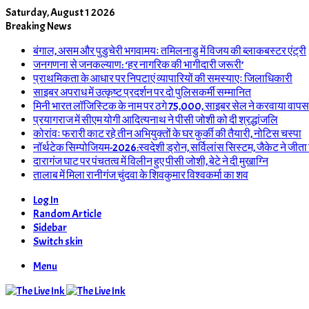
Saturday, August 1 2026
Breaking News
बंगाल, असम और पुडुचेरी भगवामयः तमिलनाडु में विजय की ब्लाकबस्टर एंट्री
जनगणना से जनकल्याण: ‘हर नागरिक की भागीदारी जरूरी’
प्राथमिकता के आधार पर निपटाएं व्यापारियों की समस्याएः जिलाधिकारी
साइबर अपराध में उत्कृष्ट प्रदर्शन पर दो पुलिसकर्मी सम्मानित
मिनी भारत लॉजिस्टिक के नाम पर ठगे 75,000, साइबर सेल ने करवाया वापस
प्रयागराज में सीएम योगी आदित्यनाथ ने पीसी जोशी को दी श्रद्धांजलि
कोरांवः फरारी काट रहे तीन अभियुक्तों के घर कुर्की की तैयारी, नोटिस चस्पा
नॉर्थटेक सिम्पोजियम-2026:स्वदेशी ड्रोन, सर्विलांस सिस्टम, जैकेट ने जीता
दारागंज घाट पर पंचतत्व में विलीन हुए पीसी जोशी, बेटे ने दी मुखाग्नि
तालाब में मिला रानीगंज चुंदवा के शिवकुमार विश्वकर्मा का शव
Log In
Random Article
Sidebar
Switch skin
Menu