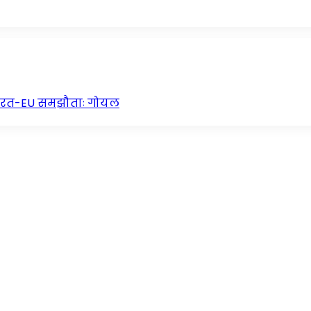
भारत-EU समझौताः गोयल