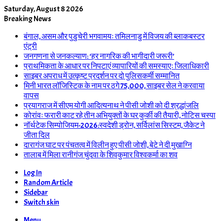
Saturday, August 8 2026
Breaking News
बंगाल, असम और पुडुचेरी भगवामयः तमिलनाडु में विजय की ब्लाकबस्टर
एंट्री
जनगणना से जनकल्याण: ‘हर नागरिक की भागीदारी जरूरी’
प्राथमिकता के आधार पर निपटाएं व्यापारियों की समस्याएः जिलाधिकारी
साइबर अपराध में उत्कृष्ट प्रदर्शन पर दो पुलिसकर्मी सम्मानित
मिनी भारत लॉजिस्टिक के नाम पर ठगे 75,000, साइबर सेल ने करवाया
वापस
प्रयागराज में सीएम योगी आदित्यनाथ ने पीसी जोशी को दी श्रद्धांजलि
कोरांवः फरारी काट रहे तीन अभियुक्तों के घर कुर्की की तैयारी, नोटिस चस्पा
नॉर्थटेक सिम्पोजियम-2026:स्वदेशी ड्रोन, सर्विलांस सिस्टम, जैकेट ने
जीता दिल
दारागंज घाट पर पंचतत्व में विलीन हुए पीसी जोशी, बेटे ने दी मुखाग्नि
तालाब में मिला रानीगंज चुंदवा के शिवकुमार विश्वकर्मा का शव
Log In
Random Article
Sidebar
Switch skin
Menu