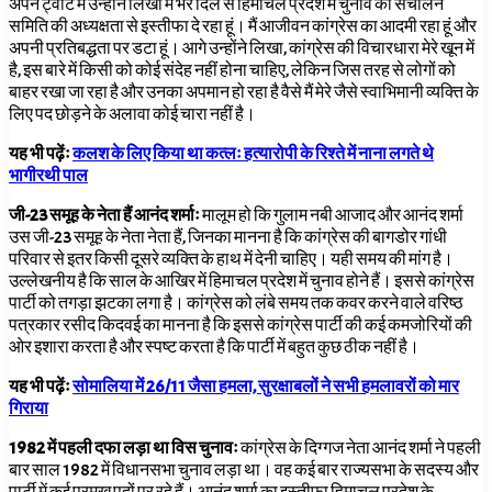
अपने ट्वीट में उन्होंने लिखा मैं भरे दिल से हिमाचल प्रदेश में चुनाव की संचालन
समिति की अध्यक्षता से इस्तीफा दे रहा हूं। मैं आजीवन कांग्रेस का आदमी रहा हूं और
अपनी प्रतिबद्धता पर डटा हूं। आगे उन्होंने लिखा, कांग्रेस की विचारधारा मेरे खून में
है, इस बारे में किसी को कोई संदेह नहीं होना चाहिए, लेकिन जिस तरह से लोगों को
बाहर रखा जा रहा है और उनका अपमान हो रहा है वैसे मैं मेरे जैसे स्वाभिमानी व्यक्ति के
लिए पद छोड़ने के अलावा कोई चारा नहीं है।
यह भी पढ़ेंः
कलश के लिए किया था कत्लः हत्यारोपी के रिश्ते में नाना लगते थे
भागीरथी पाल
जी-23 समूह के नेता हैं आनंद शर्माः
मालूम हो कि गुलाम नबी आजाद और आनंद शर्मा
उस जी-23 समूह के नेता नेता हैं, जिनका मानना है कि कांग्रेस की बागडोर गांधी
परिवार से इतर किसी दूसरे व्यक्ति के हाथ में देनी चाहिए। यही समय की मांग है।
उल्लेखनीय है कि साल के आखिर में हिमाचल प्रदेश में चुनाव होने हैं। इससे कांग्रेस
पार्टी को तगड़ा झटका लगा है। कांग्रेस को लंबे समय तक कवर करने वाले वरिष्ठ
पत्रकार रसीद किदवई का मानना है कि इससे कांग्रेस पार्टी की कई कमजोरियों की
ओर इशारा करता है और स्पष्ट करता है कि पार्टी में बहुत कुछ ठीक नहीं है।
यह भी पढ़ेंः
सोमालिया में 26/11 जैसा हमला, सुरक्षाबलों ने सभी हमलावरों को मार
गिराया
1982 में पहली दफा लड़ा था विस चुनावः
कांग्रेस के दिग्गज नेता आनंद शर्मा ने पहली
बार साल 1982
में विधानसभा चुनाव लड़ा था। वह कई बार राज्यसभा के सदस्य और