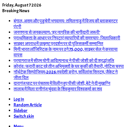
Friday, August 7 2026
Breaking News
बंगाल, असम और पुडुचेरी भगवामयः तमिलनाडु में विजय की ब्लाकबस्टर
एंट्री
जनगणना से जनकल्याण: ‘हर नागरिक की भागीदारी जरूरी’
प्राथमिकता के आधार पर निपटाएं व्यापारियों की समस्याएः जिलाधिकारी
साइबर अपराध में उत्कृष्ट प्रदर्शन पर दो पुलिसकर्मी सम्मानित
मिनी भारत लॉजिस्टिक के नाम पर ठगे 75,000, साइबर सेल ने करवाया
वापस
प्रयागराज में सीएम योगी आदित्यनाथ ने पीसी जोशी को दी श्रद्धांजलि
कोरांवः फरारी काट रहे तीन अभियुक्तों के घर कुर्की की तैयारी, नोटिस चस्पा
नॉर्थटेक सिम्पोजियम-2026:स्वदेशी ड्रोन, सर्विलांस सिस्टम, जैकेट ने
जीता दिल
दारागंज घाट पर पंचतत्व में विलीन हुए पीसी जोशी, बेटे ने दी मुखाग्नि
तालाब में मिला रानीगंज चुंदवा के शिवकुमार विश्वकर्मा का शव
Log In
Random Article
Sidebar
Switch skin
Menu