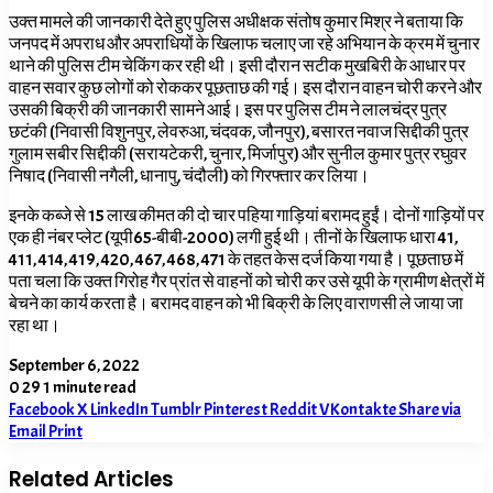
उक्त मामले की जानकारी देते हुए पुलिस अधीक्षक संतोष कुमार मिश्र ने बताया कि
जनपद में अपराध और अपराधियों के खिलाफ चलाए जा रहे अभियान के क्रम में चुनार
थाने की पुलिस टीम चेकिंग कर रही थी। इसी दौरान सटीक मुखबिरी के आधार पर
वाहन सवार कुछ लोगों को रोककर पूछताछ की गई। इस दौरान वाहन चोरी करने और
उसकी बिक्री की जानकारी सामने आई। इस पर पुलिस टीम ने लालचंद्र पुत्र
छटंकी (निवासी विशुनपुर, लेवरुआ, चंदवक, जौनपुर), बसारत नवाज सिद्दीकी पुत्र
गुलाम सबीर सिद्दीकी (सरायटेकरी, चुनार, मिर्जापुर) और सुनील कुमार पुत्र रघुवर
निषाद (निवासी नगैली, धानापु, चंदौली) को गिरफ्तार कर लिया।
इनके कब्जे से 15 लाख कीमत की दो चार पहिया गाड़ियां बरामद हुईं। दोनों गाड़ियों पर
एक ही नंबर प्लेट (यूपी65-बीबी-2000) लगी हुई थी। तीनों के खिलाफ धारा 41,
411, 414, 419, 420, 467, 468, 471 के तहत केस दर्ज किया गया है। पूछताछ में
पता चला कि उक्त गिरोह गैर प्रांत से वाहनों को चोरी कर उसे यूपी के ग्रामीण क्षेत्रों में
बेचने का कार्य करता है। बरामद वाहन को भी बिक्री के लिए वाराणसी ले जाया जा
रहा था।
September 6, 2022
0
29
1 minute read
Facebook
X
LinkedIn
Tumblr
Pinterest
Reddit
VKontakte
Share via
Email
Print
Related Articles