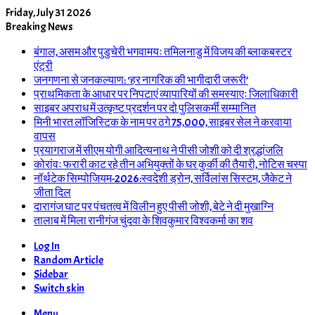
Friday, July 31 2026
Breaking News
बंगाल, असम और पुडुचेरी भगवामयः तमिलनाडु में विजय की ब्लाकबस्टर
एंट्री
जनगणना से जनकल्याण: ‘हर नागरिक की भागीदारी जरूरी’
प्राथमिकता के आधार पर निपटाएं व्यापारियों की समस्याएः जिलाधिकारी
साइबर अपराध में उत्कृष्ट प्रदर्शन पर दो पुलिसकर्मी सम्मानित
मिनी भारत लॉजिस्टिक के नाम पर ठगे 75,000, साइबर सेल ने करवाया
वापस
प्रयागराज में सीएम योगी आदित्यनाथ ने पीसी जोशी को दी श्रद्धांजलि
कोरांवः फरारी काट रहे तीन अभियुक्तों के घर कुर्की की तैयारी, नोटिस चस्पा
नॉर्थटेक सिम्पोजियम-2026:स्वदेशी ड्रोन, सर्विलांस सिस्टम, जैकेट ने
जीता दिल
दारागंज घाट पर पंचतत्व में विलीन हुए पीसी जोशी, बेटे ने दी मुखाग्नि
तालाब में मिला रानीगंज चुंदवा के शिवकुमार विश्वकर्मा का शव
Log In
Random Article
Sidebar
Switch skin
Menu