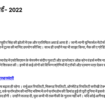
र्ड- 2022
. रघुवीर सिंह की झोली में एक और प्रतिष्ठित अवार्ड आया है। जानी-मानी यूनिवर्सल में
 में टूल्स की मानिंद उपयोग कीजिए। साथ ही उन्होंने यह भी साझा किया
,
नैक की ए ग्रेड
रोह में एसोसिएशन के चेयरमैन संदीप गुलाटी औऱ डायरेक्टर ऑफ़ ब्रेन वंडर्स मनीष नायड
िरकत की। इनमें से कई लोगों को विभिन्न श्रेणियों में ट्रॉफी औऱ प्रमाण पत्र देकर सम
्रधानमंत्री
त्व बढ़ता ही रहेगा। वर्चुअल रियलिटी
,
मिक्स्ड रियलिटी
,
ऑगमेंटेड रियलिटी सरीखी टेक्न
ए
,
वर्क फ्रॉम होम की मानिंद भविष्य में लर्न फ्रॉम होम की डिमांड हुई तो पूरी दुनिया में इससे
रद होंगी। उन्होंने सलाह दी
,
युवा कभी भी तकनीकी के गुलाम नहीं बनें। यदि कोई आर्गेना