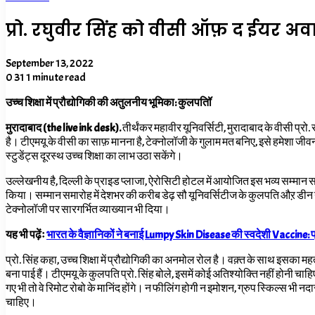
प्रो. रघुवीर सिंह को वीसी ऑफ़ द ईयर अवा
September 13, 2022
0
31
1 minute read
उच्च शिक्षा में प्रौद्योगिकी की अतुलनीय भूमिका: कुलपतिॉ
मुरादाबाद (the live ink desk).
तीर्थंकर महावीर यूनिवर्सिटी
,
मुरादाबाद के वीसी प्रो
है। टीएमयू के वीसी का साफ़ मानना है
,
टेक्नोलॉजी के गुलाम मत बनिए
,
इसे हमेशा जीवन
स्टुडेंट्स दूरस्थ उच्च शिक्षा का लाभ उठा सकेंगे।
उल्लेखनीय है,
दिल्ली के प्राइड प्लाजा
,
ऐरोसिटी होटल में आयोजित इस भव्य सम्मान समा
किया। सम्मान समारोह में देशभर की करीब डेढ़ सौ यूनिवर्सिटीज के कुलपति औऱ डीन ने श
टेक्नोलॉजी पर सारगर्भित व्याख्यान भी दिया।
यह भी पढ़ेंः
भारत के वैज्ञानिकों ने बनाई Lumpy Skin Disease की स्वदेशी Vaccine: प
प्रो. सिंह कहा,
उच्च शिक्षा में प्रौद्योगिकी का अनमोल रोल है। वक़्त के साथ इसका मह
बना पाई हैं। टीएमयू के कुलपति प्रो. सिंह बोले
,
इसमें कोई अतिश्योक्ति नहीं होनी चाहि
गए भी तो वे रिमोट रोबो के मानिंद होंगे। न फीलिंग होगी न इमोशन
,
ग्रुप स्किल्स भी नदा
चाहिए।