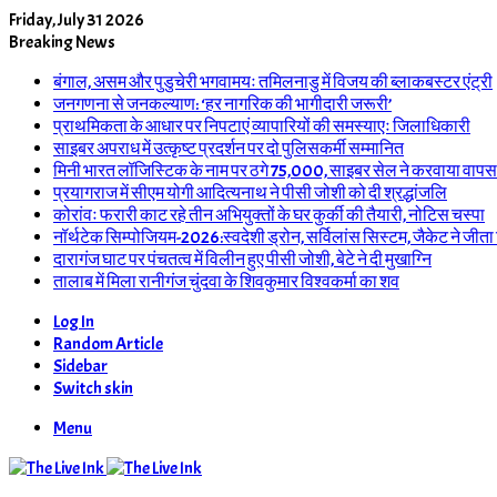
Friday, July 31 2026
Breaking News
बंगाल, असम और पुडुचेरी भगवामयः तमिलनाडु में विजय की ब्लाकबस्टर एंट्री
जनगणना से जनकल्याण: ‘हर नागरिक की भागीदारी जरूरी’
प्राथमिकता के आधार पर निपटाएं व्यापारियों की समस्याएः जिलाधिकारी
साइबर अपराध में उत्कृष्ट प्रदर्शन पर दो पुलिसकर्मी सम्मानित
मिनी भारत लॉजिस्टिक के नाम पर ठगे 75,000, साइबर सेल ने करवाया वापस
प्रयागराज में सीएम योगी आदित्यनाथ ने पीसी जोशी को दी श्रद्धांजलि
कोरांवः फरारी काट रहे तीन अभियुक्तों के घर कुर्की की तैयारी, नोटिस चस्पा
नॉर्थटेक सिम्पोजियम-2026:स्वदेशी ड्रोन, सर्विलांस सिस्टम, जैकेट ने जीता
दारागंज घाट पर पंचतत्व में विलीन हुए पीसी जोशी, बेटे ने दी मुखाग्नि
तालाब में मिला रानीगंज चुंदवा के शिवकुमार विश्वकर्मा का शव
Log In
Random Article
Sidebar
Switch skin
Menu