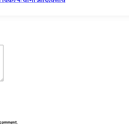
ूत विकल्पः योगी आदित्यनाथ
I comment.