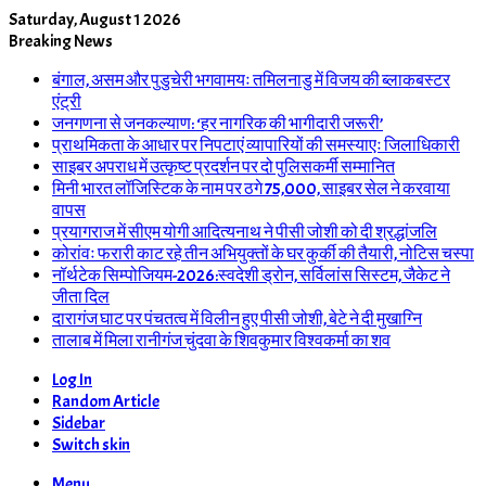
Saturday, August 1 2026
Breaking News
बंगाल, असम और पुडुचेरी भगवामयः तमिलनाडु में विजय की ब्लाकबस्टर
एंट्री
जनगणना से जनकल्याण: ‘हर नागरिक की भागीदारी जरूरी’
प्राथमिकता के आधार पर निपटाएं व्यापारियों की समस्याएः जिलाधिकारी
साइबर अपराध में उत्कृष्ट प्रदर्शन पर दो पुलिसकर्मी सम्मानित
मिनी भारत लॉजिस्टिक के नाम पर ठगे 75,000, साइबर सेल ने करवाया
वापस
प्रयागराज में सीएम योगी आदित्यनाथ ने पीसी जोशी को दी श्रद्धांजलि
कोरांवः फरारी काट रहे तीन अभियुक्तों के घर कुर्की की तैयारी, नोटिस चस्पा
नॉर्थटेक सिम्पोजियम-2026:स्वदेशी ड्रोन, सर्विलांस सिस्टम, जैकेट ने
जीता दिल
दारागंज घाट पर पंचतत्व में विलीन हुए पीसी जोशी, बेटे ने दी मुखाग्नि
तालाब में मिला रानीगंज चुंदवा के शिवकुमार विश्वकर्मा का शव
Log In
Random Article
Sidebar
Switch skin
Menu