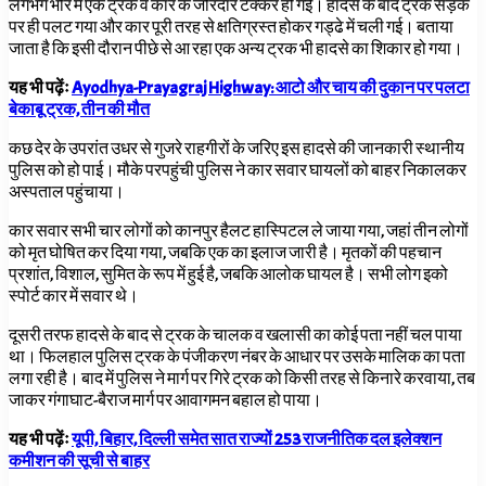
लगभग भोर में एक ट्रक व कार के जोरदार टक्कर हो गई। हादसे के बाद ट्रक सड़क
पर ही पलट गया और कार पूरी तरह से क्षतिग्रस्त होकर गड्ढे में चली गई। बताया
जाता है कि इसी दौरान पीछे से आ रहा एक अन्य ट्रक भी हादसे का शिकार हो गया।
यह भी पढ़ेंः
Ayodhya-Prayagraj Highway: आटो और चाय की दुकान पर पलटा
बेकाबू ट्रक, तीन की मौत
कछ देर के उपरांत उधर से गुजरे राहगीरों के जरिए इस हादसे की जानकारी स्थानीय
पुलिस को हो पाई। मौके परपहुंची पुलिस ने कार सवार घायलों को बाहर निकालकर
अस्पताल पहुंचाया।
कार सवार सभी चार लोगों को कानपुर हैलट हास्पिटल ले जाया गया, जहां तीन लोगों
को मृत घोषित कर दिया गया, जबकि एक का इलाज जारी है। मृतकों की पहचान
प्रशांत,
विशाल
,
सुमित के रूप में हुई है, जबकि आलोक घायल है। सभी लोग इको
स्पोर्ट कार में सवार थे।
दूसरी तरफ हादसे के बाद से ट्रक के चालक व खलासी का कोई पता नहीं चल पाया
था। फिलहाल पुलिस ट्रक के पंजीकरण नंबर के आधार पर उसके मालिक का पता
लगा रही है। बाद में पुलिस ने मार्ग पर गिरे ट्रक को किसी तरह से किनारे करवाया, तब
जाकर गंगाघाट-बैराज मार्ग पर आवागमन बहाल हो पाया।
यह भी पढ़ेंः
यूपी, बिहार, दिल्ली समेत सात राज्यों 253 राजनीतिक दल इलेक्शन
कमीशन की सूची से बाहर