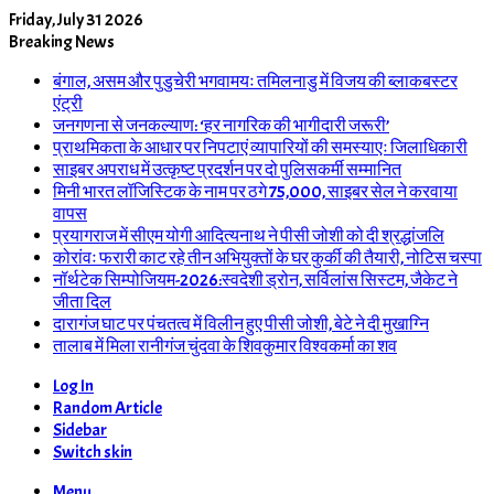
Friday, July 31 2026
Breaking News
बंगाल, असम और पुडुचेरी भगवामयः तमिलनाडु में विजय की ब्लाकबस्टर
एंट्री
जनगणना से जनकल्याण: ‘हर नागरिक की भागीदारी जरूरी’
प्राथमिकता के आधार पर निपटाएं व्यापारियों की समस्याएः जिलाधिकारी
साइबर अपराध में उत्कृष्ट प्रदर्शन पर दो पुलिसकर्मी सम्मानित
मिनी भारत लॉजिस्टिक के नाम पर ठगे 75,000, साइबर सेल ने करवाया
वापस
प्रयागराज में सीएम योगी आदित्यनाथ ने पीसी जोशी को दी श्रद्धांजलि
कोरांवः फरारी काट रहे तीन अभियुक्तों के घर कुर्की की तैयारी, नोटिस चस्पा
नॉर्थटेक सिम्पोजियम-2026:स्वदेशी ड्रोन, सर्विलांस सिस्टम, जैकेट ने
जीता दिल
दारागंज घाट पर पंचतत्व में विलीन हुए पीसी जोशी, बेटे ने दी मुखाग्नि
तालाब में मिला रानीगंज चुंदवा के शिवकुमार विश्वकर्मा का शव
Log In
Random Article
Sidebar
Switch skin
Menu