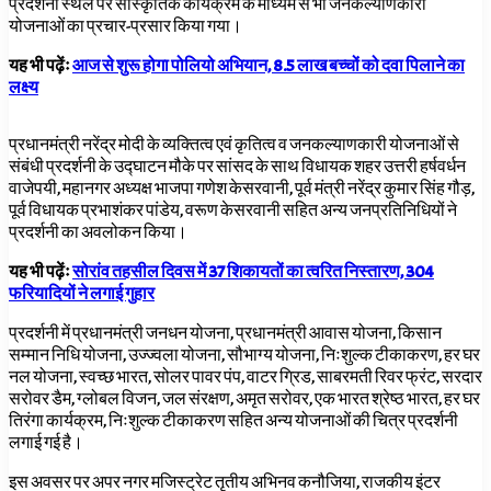
प्रदर्शनी स्थल पर सांस्कृतिक कार्यक्रम के माध्यम से भी जनकल्याणकारी
योजनाओं का प्रचार-प्रसार किया गया।
यह भी पढ़ेंः
आज से शुरू होगा पोलियो अभियान, 8.5 लाख बच्चों को दवा पिलाने का
लक्ष्य
प्रधानमंत्री नरेंद्र मोदी के व्यक्तित्व एवं कृतित्व व जनकल्याणकारी योजनाओं से
संबंधी प्रदर्शनी के उद्घाटन मौके पर सांसद के साथ विधायक शहर उत्तरी हर्षवर्धन
वाजेपयी, महानगर अध्यक्ष भाजपा गणेश केसरवानी, पूर्व मंत्री नरेंद्र कुमार सिंह गौड़,
पूर्व विधायक प्रभाशंकर पांडेय, वरूण केसरवानी सहित अन्य जनप्रतिनिधियों ने
प्रदर्शनी का अवलोकन किया।
यह भी पढ़ेंः
सोरांव तहसील दिवस में 37 शिकायतों का त्वरित निस्तारण, 304
फरियादियों ने लगाई गुहार
प्रदर्शनी में प्रधानमंत्री जनधन योजना, प्रधानमंत्री आवास योजना, किसान
सम्मान निधि योजना, उज्ज्वला योजना, सौभाग्य योजना, निःशुल्क टीकाकरण, हर घर
नल योजना, स्वच्छ भारत, सोलर पावर पंप, वाटर ग्रिड, साबरमती रिवर फ्रंट, सरदार
सरोवर डैम, ग्लोबल विजन, जल संरक्षण, अमृत सरोवर, एक भारत श्रेष्ठ भारत, हर घर
तिरंगा कार्यक्रम, निःशुल्क टीकाकरण सहित अन्य योजनाओं की चित्र प्रदर्शनी
लगाई गई है।
इस अवसर पर अपर नगर मजिस्ट्रेट तृतीय अभिनव कनौजिया, राजकीय इंटर