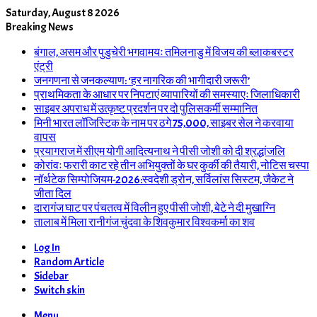
Saturday, August 8 2026
Breaking News
बंगाल, असम और पुडुचेरी भगवामयः तमिलनाडु में विजय की ब्लाकबस्टर
एंट्री
जनगणना से जनकल्याण: ‘हर नागरिक की भागीदारी जरूरी’
प्राथमिकता के आधार पर निपटाएं व्यापारियों की समस्याएः जिलाधिकारी
साइबर अपराध में उत्कृष्ट प्रदर्शन पर दो पुलिसकर्मी सम्मानित
मिनी भारत लॉजिस्टिक के नाम पर ठगे 75,000, साइबर सेल ने करवाया
वापस
प्रयागराज में सीएम योगी आदित्यनाथ ने पीसी जोशी को दी श्रद्धांजलि
कोरांवः फरारी काट रहे तीन अभियुक्तों के घर कुर्की की तैयारी, नोटिस चस्पा
नॉर्थटेक सिम्पोजियम-2026:स्वदेशी ड्रोन, सर्विलांस सिस्टम, जैकेट ने
जीता दिल
दारागंज घाट पर पंचतत्व में विलीन हुए पीसी जोशी, बेटे ने दी मुखाग्नि
तालाब में मिला रानीगंज चुंदवा के शिवकुमार विश्वकर्मा का शव
Log In
Random Article
Sidebar
Switch skin
Menu