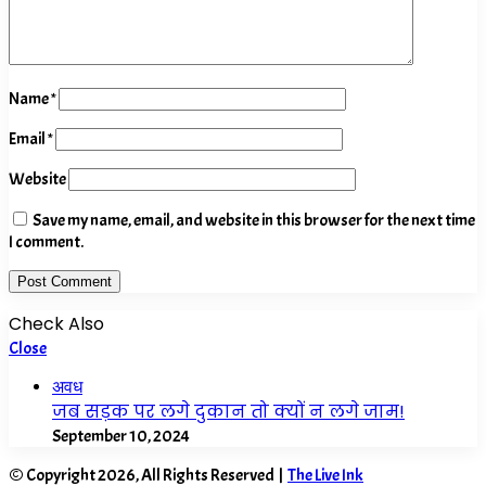
Name
*
Email
*
Website
Save my name, email, and website in this browser for the next time
I comment.
Check Also
Close
अवध
जब सड़क पर लगे दुकान तो क्यों न लगे जाम!
September 10, 2024
© Copyright 2026, All Rights Reserved |
The Live Ink