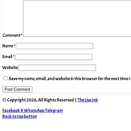
Comment
*
Name
*
Email
*
Website
Save my name, email, and website in this browser for the next time 
© Copyright 2026, All Rights Reserved |
The Live Ink
Facebook
X
WhatsApp
Telegram
Back to top button