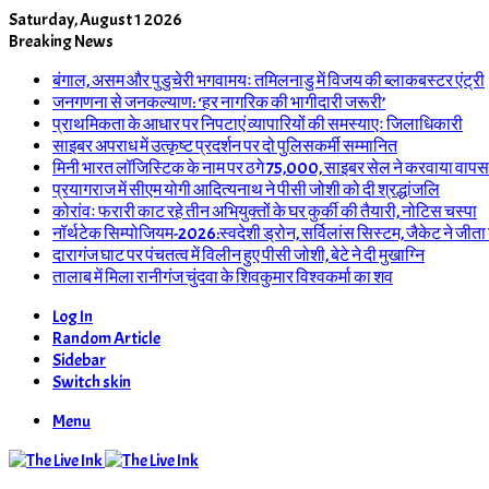
Saturday, August 1 2026
Breaking News
बंगाल, असम और पुडुचेरी भगवामयः तमिलनाडु में विजय की ब्लाकबस्टर एंट्री
जनगणना से जनकल्याण: ‘हर नागरिक की भागीदारी जरूरी’
प्राथमिकता के आधार पर निपटाएं व्यापारियों की समस्याएः जिलाधिकारी
साइबर अपराध में उत्कृष्ट प्रदर्शन पर दो पुलिसकर्मी सम्मानित
मिनी भारत लॉजिस्टिक के नाम पर ठगे 75,000, साइबर सेल ने करवाया वापस
प्रयागराज में सीएम योगी आदित्यनाथ ने पीसी जोशी को दी श्रद्धांजलि
कोरांवः फरारी काट रहे तीन अभियुक्तों के घर कुर्की की तैयारी, नोटिस चस्पा
नॉर्थटेक सिम्पोजियम-2026:स्वदेशी ड्रोन, सर्विलांस सिस्टम, जैकेट ने जीता
दारागंज घाट पर पंचतत्व में विलीन हुए पीसी जोशी, बेटे ने दी मुखाग्नि
तालाब में मिला रानीगंज चुंदवा के शिवकुमार विश्वकर्मा का शव
Log In
Random Article
Sidebar
Switch skin
Menu