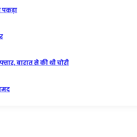
थ पकड़ा
ार
फ्तार, बारात से की थी चोरी
रामद