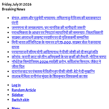
Friday, July 31 2026
Breaking News
बंगाल, असम और पुडुचेरी भगवामयः तमिलनाडु में विजय की ब्लाकबस्टर
एंट्री
जनगणना से जनकल्याण: ‘हर नागरिक की भागीदारी जरूरी’
प्राथमिकता के आधार पर निपटाएं व्यापारियों की समस्याएः जिलाधिकारी
साइबर अपराध में उत्कृष्ट प्रदर्शन पर दो पुलिसकर्मी सम्मानित
मिनी भारत लॉजिस्टिक के नाम पर ठगे 75,000, साइबर सेल ने करवाया
वापस
प्रयागराज में सीएम योगी आदित्यनाथ ने पीसी जोशी को दी श्रद्धांजलि
कोरांवः फरारी काट रहे तीन अभियुक्तों के घर कुर्की की तैयारी, नोटिस चस्पा
नॉर्थटेक सिम्पोजियम-2026:स्वदेशी ड्रोन, सर्विलांस सिस्टम, जैकेट ने
जीता दिल
दारागंज घाट पर पंचतत्व में विलीन हुए पीसी जोशी, बेटे ने दी मुखाग्नि
तालाब में मिला रानीगंज चुंदवा के शिवकुमार विश्वकर्मा का शव
Log In
Random Article
Sidebar
Switch skin
Menu