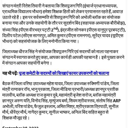
संगठन मंत्री रितेश तिवारी ने बताया कि शिवपूजन गिरि (इंचार्ज प्रधानाध्यापक,
प्राथमिक विद्यालय भौथर) हमेशा शिक्षक हितों को लेकर प्रयासरत रहते हैं, आवाज़
उठाते रहे है। इस पर सर्वसम्मति से शिवपूजन गिरि को अभोली ब्लॉक का संयोजक
बनाया गया और उनके सहयोगी के तौर पर सुदर्शन बिंद (सहायक अध्यापक बौरीबोझ),
nd
संध्या सिंह (पीएस वीरभद्र पट्टी 2
)
,
इंद्रजीत सोनकर (पीएस दानुपुर पूरबपट्टी)
,
दिलीप पटेल (सीएस सागरपुर
,
अमित कुमार (पीएस रामनगर)
,
सुरेंद्र यादव (यूपीएस
भौथर) को सहसंयोजक के लिए मनोनीत किया गया।
जिलाध्यक्ष धीरज सिंह ने संयोजक शिवपूजन गिरि एवं सदस्यों को माला पहनाकर
संगठन में स्वागत करते हुए कहा, आपका कार्य ही आपकी पहचान है। इसे पुख्ता करने
में संगठन आपका सहयोगी बनेगा।
यह भी पढ़ेंः
पूजा कमेटी के सदस्यों को सिखाएं फायर उपकरणों को चलाना
बैठक में जिला वरिष्ठ उपाध्यक्ष महेश यादव,
जिला उपाध्यक्ष रुक्मिणी पांडेय, जिला
मंत्री रत्नाकर रॉय
,
भानु प्रकाश
,
जिला मीडिया प्रभारी/अध्यक्ष ज्ञानपुर प्रतीक
मालवीय
,
ब्लॉक अध्यक्ष राज कुमार दुबे
,
महामंत्री बृजेश सरोज
,
ब्लॉक महामंत्री
ज्ञानपुर अरुण यति
,
विनोद सिंह
,
मृत्युंजय बर्मा
,
शिवम श्रीवास्तव
,
संतोष सिंह
ARP
अभोली
,
परिश पांडेय
,
फैजुल इस्लाम
,
अमित मिश्र
,
श्रीप्रकाश त्रिपाठी
,
सुनील
मौर्य
,
धीरेंद्र मौर्य
,
नागेंद्र कुमार
,
सुनील भाष्कर
,
अनिल बिंद सहित बहुत से
शिक्षक
मौजूद
रहे।