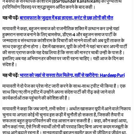
ने बसपा के संस्थापक कांशीराम (BSP founder Kanshi Ram) की पुण्यतिथि
(परिनिर्वाण दिवस) पर श्रद्धासुमन अर्पित करने के बाद कही।
यह भी पढ़ेंः
बारावफात के जुलूस में बड़ा हादसा, करंट से छह लोगों की मौत
मायावती ने कहा, बहुजन समाज को राजनीतिक शक्ति में उत्थान कर उन्हे यहां
हुक्मरान समाज बनाने के लिए बामसेफ, डीएस-4 और बहुजन समाज पार्टी के
जन्मदाता व संस्थापक कांशीराम के विचारों को मानने वालों को अब पूरी ताकत के
साथ एकजुट होना होगा। देश में खासकर, यूपी के लोगों ने यहां चार बार अपनी पार्टी
की सत्ता प्राप्त करके यह देख लिया है कि सत्ता की मास्टर चाबी उन्ही के पास है।
इसलिए अब यह अभियान हर कीमत पर जारी रहना चाहिए। यही आज के दिन का
संदेश है।
यह भी पढ़ेंः
भारत को जहां से सस्ता तेल मिलेगा, वहीं से खरीदेगाः Hardeep Puri
मायावती ने दो पेज का प्रेस नोट जारी करने के साथ-साथ ट्वीट भी किया है। एक
साथ किए गए तीन ट्वीट में उन्होंने अपना संदेश पार्टी की रीढ़ कहे जाने वाले
कार्यकर्ताओं तक पहुंचाने की कोशिश की है।
मायावती ने कहा कि जब जागो, तभी सवेरा। अर्थात खासकर यूपी में आने वाले निकाय
चुनाव या अगला कोई भी चुनाव इस कड़ी में चुनौती हो सकता है, जिसकी तैयारी व
सफलता बहुत कुछ परिवर्तन की राह आसान कर सकती है। कहा, कौन कहां आया,
कौन कहां गया, ऐसे निजी स्वार्थी लोगों की परवाह किए बिना अपना कदम मजबूती के
साथ आगे बढ़ाते रहना है। मानवतावादी बहुजन मूवमेंट कल भी जीवित व जीवंत था,