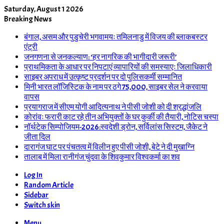
Saturday, August 1 2026
Breaking News
बंगाल, असम और पुडुचेरी भगवामयः तमिलनाडु में विजय की ब्लाकबस्टर
एंट्री
जनगणना से जनकल्याण: ‘हर नागरिक की भागीदारी जरूरी’
प्राथमिकता के आधार पर निपटाएं व्यापारियों की समस्याएः जिलाधिकारी
साइबर अपराध में उत्कृष्ट प्रदर्शन पर दो पुलिसकर्मी सम्मानित
मिनी भारत लॉजिस्टिक के नाम पर ठगे 75,000, साइबर सेल ने करवाया
वापस
प्रयागराज में सीएम योगी आदित्यनाथ ने पीसी जोशी को दी श्रद्धांजलि
कोरांवः फरारी काट रहे तीन अभियुक्तों के घर कुर्की की तैयारी, नोटिस चस्पा
नॉर्थटेक सिम्पोजियम-2026:स्वदेशी ड्रोन, सर्विलांस सिस्टम, जैकेट ने
जीता दिल
दारागंज घाट पर पंचतत्व में विलीन हुए पीसी जोशी, बेटे ने दी मुखाग्नि
तालाब में मिला रानीगंज चुंदवा के शिवकुमार विश्वकर्मा का शव
Log In
Random Article
Sidebar
Switch skin
Menu