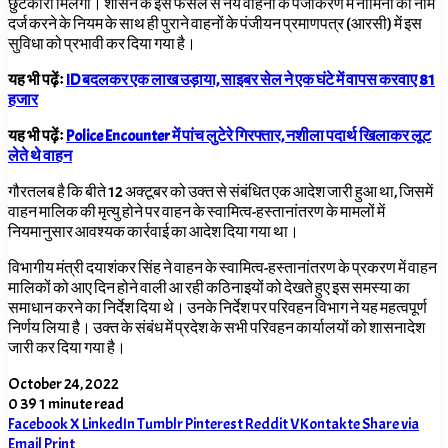
छुटकारा मिलेगा। शासन के इस फैसले से नये वाहनों के पंजीकरण में नॉमिनी का नाम
दर्ज करने के नियम के साथ ही पुराने वाहनों के पंजीयन प्रमाणपत्र (आरसी) में इस
सुविधा को प्रभावी कर दिया गया है।
यह भी पढ़ेंः
ID बदलकर एक लाख उड़ाया, साइबर सेल ने एक घंटे में वापस करवाए 81
हजार
यह भी पढ़ेंः
Police Encounter में पांच लुटेरे गिरफ्तार, नशीला पदार्थ खिलाकर लूट
लेते थे वाहन
गौरतलब है कि बीते 12
अक्टूबर को उक्त से संबंधित एक आदेश जारी हुआ था, जिसमें
वाहन मालिक की मृत्यु होने पर वाहन के स्वामित्व-हस्तानांतरण के मामलों में
नियमानुसार आवश्यक कार्रवाई का आदेश दिया गया था।
विभागीय मंत्री दयाशंकर सिंह ने वाहन के स्वामित्व-हस्तानांतरण के प्रकरण में वाहन
मालिकों को आए दिन होने वाली आ रही कठिनाइयों को देखते हुए इस समस्या का
समाधान करने का निर्देश दिया थे। उनके निर्देश पर परिवहन विभाग ने यह महत्वपूर्ण
निर्णय लिया है। उक्त के संबंध में प्रदेश के सभी परिवहन कार्यालयों को शासनादेश
जारी कर दिया गया है।
October 24, 2022
0
39
1 minute read
Facebook
X
LinkedIn
Tumblr
Pinterest
Reddit
VKontakte
Share via
Email
Print