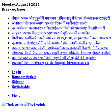
Monday, August 3 2026
Breaking News
बंगाल, असम और पुडुचेरी भगवामयः तमिलनाडु में विजय की ब्लाकबस्टर एंट्री
जनगणना से जनकल्याण: ‘हर नागरिक की भागीदारी जरूरी’
प्राथमिकता के आधार पर निपटाएं व्यापारियों की समस्याएः जिलाधिकारी
साइबर अपराध में उत्कृष्ट प्रदर्शन पर दो पुलिसकर्मी सम्मानित
मिनी भारत लॉजिस्टिक के नाम पर ठगे 75,000, साइबर सेल ने करवाया वापस
प्रयागराज में सीएम योगी आदित्यनाथ ने पीसी जोशी को दी श्रद्धांजलि
कोरांवः फरारी काट रहे तीन अभियुक्तों के घर कुर्की की तैयारी, नोटिस चस्पा
नॉर्थटेक सिम्पोजियम-2026:स्वदेशी ड्रोन, सर्विलांस सिस्टम, जैकेट ने जीता
दारागंज घाट पर पंचतत्व में विलीन हुए पीसी जोशी, बेटे ने दी मुखाग्नि
तालाब में मिला रानीगंज चुंदवा के शिवकुमार विश्वकर्मा का शव
Log In
Random Article
Sidebar
Switch skin
Menu