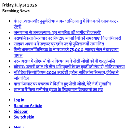
Friday, July 31 2026
Breaking News
बंगाल, असम और पुडुचेरी भगवामयः तमिलनाडु में विजय की ब्लाकबस्टर
एंट्री
जनगणना से जनकल्याण: ‘हर नागरिक की भागीदारी जरूरी’
प्राथमिकता के आधार पर निपटाएं व्यापारियों की समस्याएः जिलाधिकारी
साइबर अपराध में उत्कृष्ट प्रदर्शन पर दो पुलिसकर्मी सम्मानित
मिनी भारत लॉजिस्टिक के नाम पर ठगे 75,000, साइबर सेल ने करवाया
वापस
प्रयागराज में सीएम योगी आदित्यनाथ ने पीसी जोशी को दी श्रद्धांजलि
कोरांवः फरारी काट रहे तीन अभियुक्तों के घर कुर्की की तैयारी, नोटिस चस्पा
नॉर्थटेक सिम्पोजियम-2026:स्वदेशी ड्रोन, सर्विलांस सिस्टम, जैकेट ने
जीता दिल
दारागंज घाट पर पंचतत्व में विलीन हुए पीसी जोशी, बेटे ने दी मुखाग्नि
तालाब में मिला रानीगंज चुंदवा के शिवकुमार विश्वकर्मा का शव
Log In
Random Article
Sidebar
Switch skin
Menu