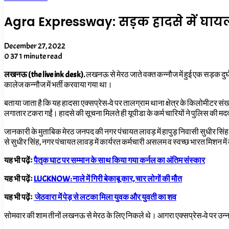
Agra Expressway: सड़क हादसे में घा
December 27, 2022
0
37
1 minute read
लखनऊ (the live ink desk).
लखनऊ से मेरठ जाते वक्त कन्नौज में हुई एक सड़क दुर
कालेज कन्नौज में भर्ती करवाया गया था।
बताया जाता है कि यह हादसा एक्सप्रेस-वे पर तालग्राम थाना क्षेत्र के किलोमीटर स
लगातार टकरा गईं। हादसे की सूचना मिलते ही यूपीडा के कर्म चारियों ने पुलिस की मद
जानकारी के मुताबिक मेरठ जनपद की नगर पंचायत लावड़ में हापुड़ निवासी सुधीर सिंह
से सुधीर सिंह, नगर पंचायत लावड़ में कार्यरत कर्मचारी असलम व स्वच्छ भारत मिशन
यह भी पढ़ेंः
पैतृक घाट पर सम्मान के साथ किया गया कर्नल का अंतिम संस्कार
यह भी पढ़ेंः
LUCKNOW: नाले में गिरी बेकाबू कार, चार लोगों की मौत
यह भी पढ़ेंः
जेठवारा में पेड़ से लटका मिला युवक और युवती का शव
सोमवार की शाम तीनों लखनऊ से मेरठ के लिए निकले थे। आगरा एक्सप्रेस-वे पर उन्नाव