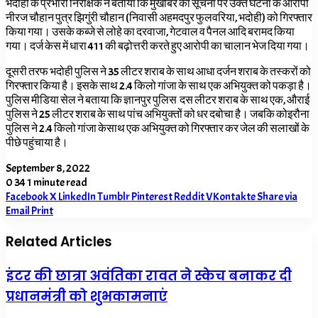
भदोही के प्रभारी निरीक्षक ने बताया कि मुखबिर की सूचना पर उक्त घटना के आरोपी
नीरज चौहान पुत्र झिगुंरी चौहान (निवासी अहमदपुर फुलवरिया, भदोही) को गिरफ्तार
किया गया। उसके कब्जे से लोहे का दरवाजा,
गेटवाल व पैनल आदि बरामद किया
गया। दर्ज केस में धारा 411 की बढ़ोत्तरी करते हुए आरोपी का चालान भेज दिया गया।
दूसरी तरफ भदोही पुलिस ने 35 लीटर शराब के साथ आधा दर्जन शराब के तस्करों को
गिरफ्तार किया है। इसके साथ 2.4 किलो गांजा के साथ एक अभियुक्त को पकड़ा है।
पुलिस मीडिया सेल ने बताया कि ज्ञानपुर पुलिस दस लीटर शराब के साथ एक, औराई
पुलिस ने 25 लीटर शराब के साथ पांच अभियुक्तों को धर दबोचा है। जबकि कोइरौना
पुलिस ने 2.4 किलो गांजा केसाथ एक अभियुक्त को गिरफ्तार कर जेल की सलाखों के
पीछे पहुंचाया है।
September 8, 2022
0
34
1 minute read
Facebook
X
LinkedIn
Tumblr
Pinterest
Reddit
VKontakte
Share via
Email
Print
Related Articles
इंटर की छात्रा अवंतिका रावत ने स्केच बनाकर दी
प्रधानमंत्री को शुभकामनाएं