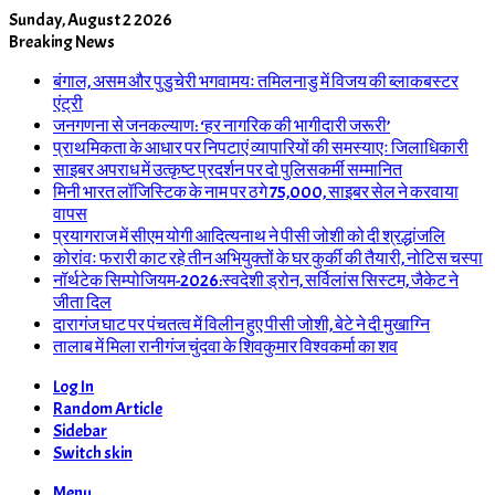
Sunday, August 2 2026
Breaking News
बंगाल, असम और पुडुचेरी भगवामयः तमिलनाडु में विजय की ब्लाकबस्टर
एंट्री
जनगणना से जनकल्याण: ‘हर नागरिक की भागीदारी जरूरी’
प्राथमिकता के आधार पर निपटाएं व्यापारियों की समस्याएः जिलाधिकारी
साइबर अपराध में उत्कृष्ट प्रदर्शन पर दो पुलिसकर्मी सम्मानित
मिनी भारत लॉजिस्टिक के नाम पर ठगे 75,000, साइबर सेल ने करवाया
वापस
प्रयागराज में सीएम योगी आदित्यनाथ ने पीसी जोशी को दी श्रद्धांजलि
कोरांवः फरारी काट रहे तीन अभियुक्तों के घर कुर्की की तैयारी, नोटिस चस्पा
नॉर्थटेक सिम्पोजियम-2026:स्वदेशी ड्रोन, सर्विलांस सिस्टम, जैकेट ने
जीता दिल
दारागंज घाट पर पंचतत्व में विलीन हुए पीसी जोशी, बेटे ने दी मुखाग्नि
तालाब में मिला रानीगंज चुंदवा के शिवकुमार विश्वकर्मा का शव
Log In
Random Article
Sidebar
Switch skin
Menu